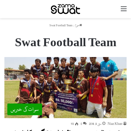
مینو
ھوم
/
Swat Football Team
Swat Football Team
سوات کی خبریں
Niaz Khan
مئی 9, 2018
0
113