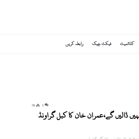
کلائمیٹ
فیکٹ چیک
رابطہ کریں
118
0
ہیں ڈالیں گے،عمران خان کا کبل گراونڈ