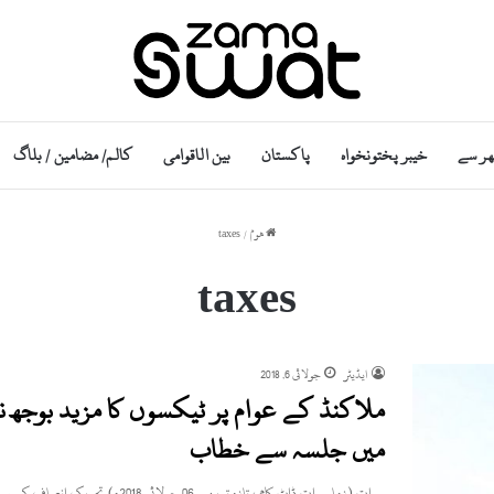
ھر سے
خیبر پختونخواہ
پاکستان
بین الاقوامی
کالم/ مضامین / بلاگ
ھوم
/
taxes
taxes
ایڈیٹر
جولائی 6, 2018
ملاکنڈ کے عوام پر ٹیکسوں کا مزید بوجھ ن
میں جلسہ سے خطاب
سوات (زما سوات ڈاٹ کام ، تازہ ترین۔ 06 جولائی 2018ء) تحریک انصاف کے سربراہ عمران خان نےسوات کے تحصیل…