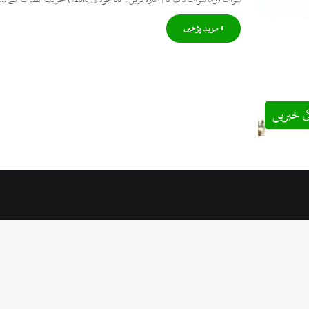
» مزید پڑھیں
ی خبریں