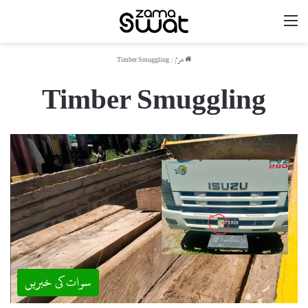
مینو
ھوم
/
Timber Smuggling
Timber Smuggling
سوات کی خبریں