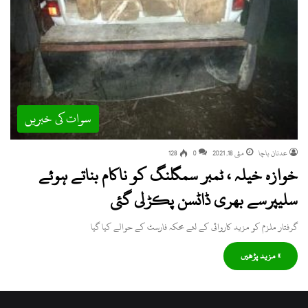
سوات کی خبریں
عدنان باچا
مئی 18, 2021
0
128
خوازہ خیلہ ، ٹمبر سمگلنگ کو ناکام بناتے ہوئے
سلیپرسے بھری ڈاٹسن پکڑلی گئی
گرفتار ملزم کو مزید کاروائی کے لئے محکہ فارسٹ کے حوالے کیا گیا
» مزید پڑھیں