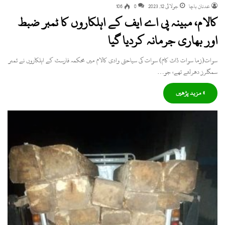
عدنان باچا
جولائی 12, 2023
0
106
کالام، مبینہ پی اے ایف کے اہلکاروں کا ٹمبر ضبط
اور بھاری جرمانہ کردیا گیا
سوات(زما سوات ڈاٹ کام) سوات کی سیاحتی وادی کالام میں محکمہ فارسٹ کے اہلکاروں نے ٹمبر
سمگلرز دھرلئے تھے، جو…
» مزید پڑھیں