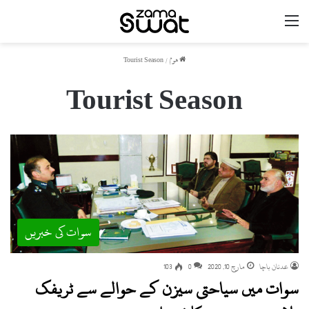
مینو
ھوم
/
Tourist Season
Tourist Season
سوات کی خبریں
عدنان باچا
مارچ 10, 2020
0
103
سوات میں سیاحتی سیزن کے حوالے سے ٹریفک