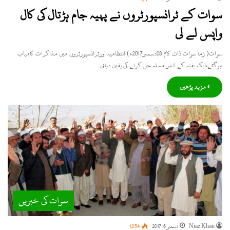
سوات کے ٹرانسپورٹروں نے پہیہ جام ہڑتال کی کال
واپس لے لی
سوات( زما سوات ڈاٹ کام:08دسمبر2017ء) انتظامیہ اورٹرانسپورٹروں میں مذاکرات کامیاب
ہوگئے،ایک ہفتہ کے اندر مسلہ حل کرنے کی یقین دہانی…
» مزید پڑھیں
سوات کی خبریں
Niaz Khan
دسمبر 6, 2017
1,054