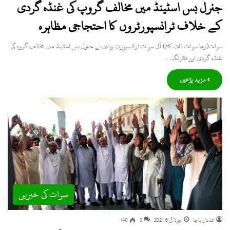
جنرل بس اسٹینڈ میں مخالف گروپ کی غنڈہ گردی
کے خلاف ٹرانسپورٹروں کا احتجاجی مظاہرہ
سوات(زما سوات ڈاٹ کام) آل سوات ٹرانسپورٹ یونین نے جنرل بس اسٹینڈ میں مخالف گروہ کی
غنڈہ گردی اور فائرنگ…
» مزید پڑھیں
سوات کی خبریں
عدنان باچا
جولائی 6, 2021
0
140