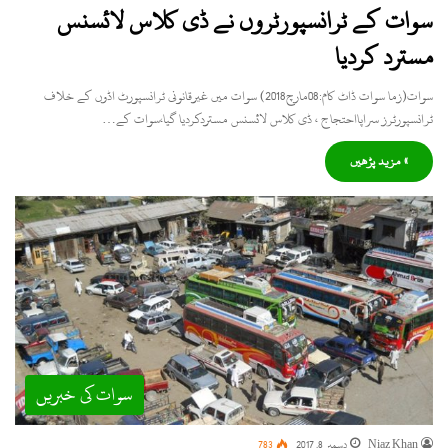
سوات کے ٹرانسپورٹروں نے ڈی کلاس لائسنس
مسترد کردیا
سوات(زما سوات ڈاٹ کام:08مارچ2018) سوات میں غیرقانونی ٹرانسپورٹ اڈوں کے خلاف
ٹرانسپورٹرز سراپااحتجاج ، ڈی کلاس لائسنس مستردکردیا گیا،سوات کے…
» مزید پڑھیں
سوات کی خبریں
Niaz Khan
دسمبر 8, 2017
783