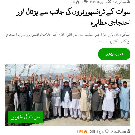
عدنان باچا
فروری 8, 2020
0
96
سوات کے ٹرانسپورٹروں کی جانب سے ہڑتال اور
احتجاجی مظاہرہ
مینگورہ بائی پاس جنرل بس اسٹیند میں غیر قانونی اڈوں کے خلاف ٹرانسپورٹرز سرا پا احتجاج
بن گئے۔ گاڑیوں سمیت…
» مزید پڑھیں
سوات کی خبریں
Niaz Khan
مارچ 8, 2018
1,370