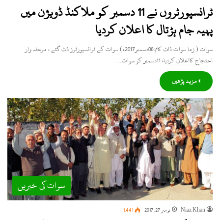
ٹرانسپورٹروں نے 11 دسمبر کو ملاکنڈ ڈویژن میں
پہیہ جام ہڑتال کا اعلان کردیا
سوات ( زما سوات ڈاٹ کام:06دسمبر2017ء) سوات کے ٹرانسپورٹرز ڈٹ گئے ، مرحلہ وار
احتجاج کااعلان کردیا، 11دسمبر کو سوات…
» مزید پڑھیں
سوات کی خبریں
Niaz Khan
نومبر 27, 2017
1,441