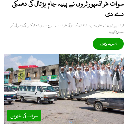
سوات ،ٹرانسپورٹروں نے پہیہ جام ہڑتال کی دھمکی
دے دی
ٹرانسپورٹروں نے جنرل بس سٹینڈ ٹھیکیدارکی طرف سے شرح سے زیادہ ٹیکس کی وصولی کو
مستردکردیا،
» مزید پڑھیں
سوات کی خبریں