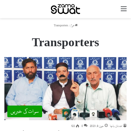
مینو
ھوم
/
Transporters
Transporters
سوات کی خبریں
عدنان باچا
جون 9, 2023
0
122