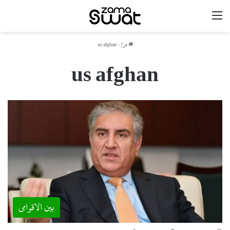
مینو
ھوم
/
us afghan
us afghan
بین الاقوامی