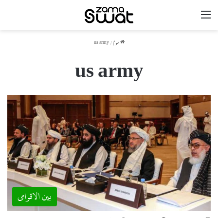
مینو
ھوم
/
us army
us army
بین الاقوامی