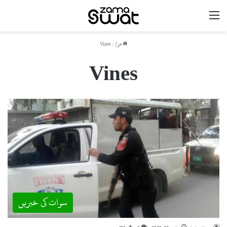
مینو
ھوم
/
Vines
Vines
سوات کی خبریں