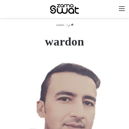
مینو
ھوم
/
wardon
wardon