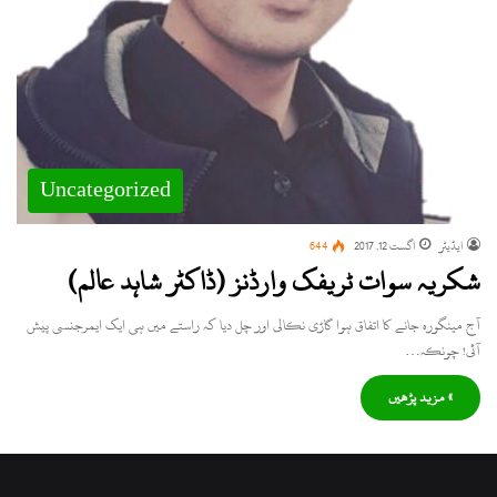
Uncategorized
ایڈیٹر
اگست 12, 2017
644
شکریہ سوات ٹریفک وارڈنز (ڈاکٹر شاہد عالم)
آج مینگورہ جانے کا اتفاق ہوا گاڑی نکالی اور چل دیا کہ راستے میں ہی ایک ایمرجنسی پیش
آئی! چونکہ…
» مزید پڑھیں