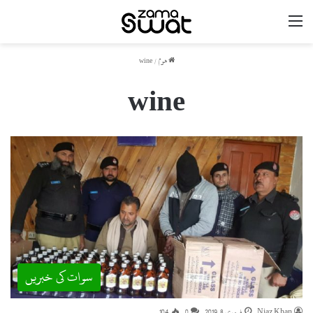
مینو
ھوم
/
wine
wine
سوات کی خبریں
Niaz Khan
فروری 8, 2019
0
104