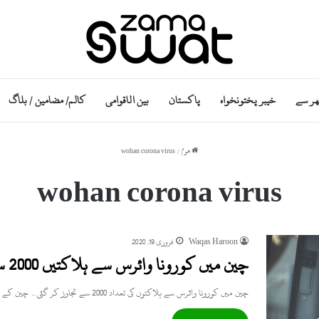
ھر سے
خیبر پختونخواہ
پاکستان
بین الاقوامی
کالم/ مضامین / بلاگ
ھوم
/
wohan corona virus
wohan corona virus
Waqas Haroon
فروری 19, 2020
چین میں کورونا وائرس سے ہلاکتیں 2000 سے تجاوز کر گئیں
چین میں کورونا وائرس سے ہلاکتوں کی تعداد 2000 سے تجاوز کر گئی۔ چین کے نیشنل ہیلتھ کمیشن کے مطابق…