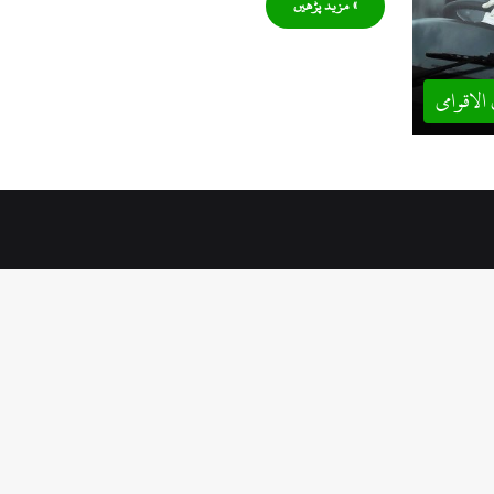
» مزید پڑھیں
 الاقوامی