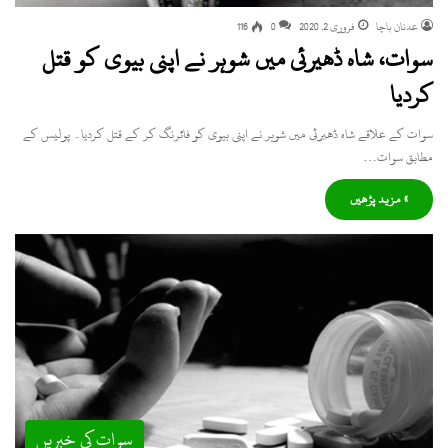
عدنان باچا
فروری 2, 2020
0
116
سوات، شاہ ڈھیرئی میں شوہر نے اپنی بیوی کو قتل
کردیا
سوات کے علاقے شاہ ڈھیرئی میں شوہر نے اپنی بیوی کو فائرنگ کر کے قتل کردیا۔ پولیس کے
مطابق سوات…
» مزید پڑھیں
سوات کی خبریں