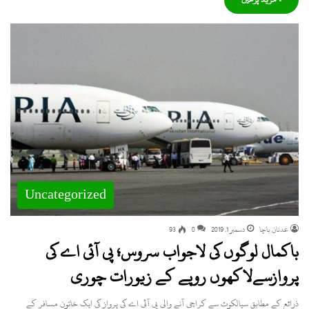
Uncategorized
عدنان باچا
دسمبر 1, 2019
0
93
باکمال لوگوں کی لاجواب سروس؛ پی آئی اے کی
پروازسےلاکھوں روپے کے زیورات چوری
ذرائع کے مطابق سیالکوٹ سے کراچی آنے والی پی آئی اے کی پرواز کی ایک خاتون مسافر کے