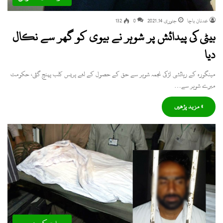
عدنان باچا
جنوری 14, 2021
0
132
بیٹی کی پیدائش پر شوہر نے بیوی کو گھر سے نکال
دیا
مینگورہ کے رہائشی لڑکی نجمہ شوہر سے حق کے حصول کے لئے پریس کلب پہنچ گئی، حکومت
میرے شوہر سے…
» مزید پڑھیں