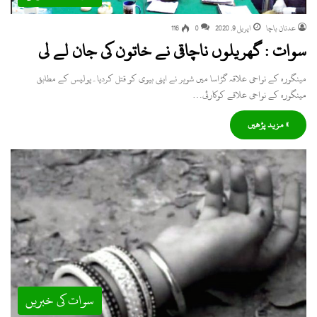
عدنان باچا
اپریل 9, 2020
0
116
سوات : گھریلوں ناچاقی نے خاتون کی جان لے لی
مینگورہ کے نواحی علاقہ گڑاسا میں شوہر نے اپنی بیوی کو قتل کردیا۔پولیس کے مطابق
مینگورہ کے نواحی علاقے کوکارئی…
» مزید پڑھیں
سوات کی خبریں