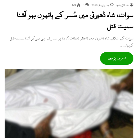
عدنان باچا
جنوری 4, 2020
0
129
سوات، شاہ ڈھیرئی میں سُسر کے ہاتھوں بہو آشنا
سمیت قتل
سوات کے علاقے شاہ ڈھیرئی میں ناجائز تعلقات کی بنا پر سسر نے اپنی بہو کو آشنا سمیت قتل
کردیا۔…
» مزید پڑھیں