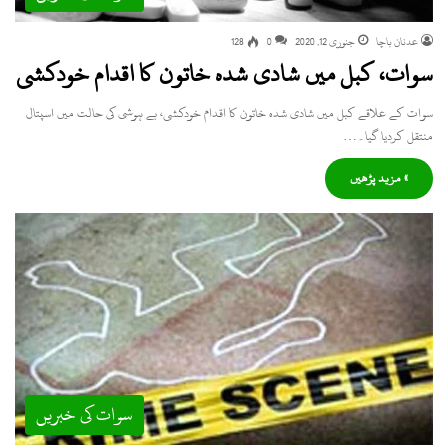
عدنان باچا
جنوری 12, 2020
0
128
سوات، کبل میں شادی شدہ خاتون کا اقدام خودکشی
سوات کے علاقے کبل میں شادی شدہ خاتون کا اقدام خودکشی، بے ہوشی کی حالت میں اسپتال
منتقل کردیا گیا۔…
» مزید پڑھیں
سوات کی خبریں