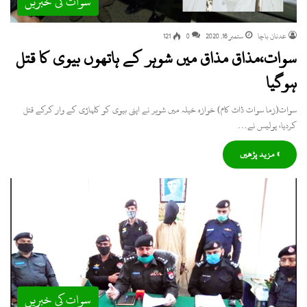
سوات کی خبریں
عدنان باچا
ستمبر 16, 2020
0
121
سوات،مذاق مذاق میں شوہر کے ہاتھوں بیوی کا قتل
ہوگیا
سوات(زما سوات ڈاٹ کام) خوازہ خیلہ میں شوہر نے اپنی بیوی کو کلہاڑی کے وار کرکے قتل
کردیا، پولیس نے…
» مزید پڑھیں
سوات کی خبریں