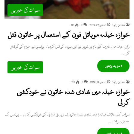
سوات کی خبریں
عدنان باچا
دسمبر 27, 2019
0
115
خوازہ خیلہ، موبائل فون کے استعمال پر خاتون قتل
وازہ خیلہ میں غیرت کے نام پر شوہر نے اپنی بیوی کو قتل کردیا۔ پولیس نے ملزم کو گرفتار
کر…
» مزید پڑھیں
سوات کی خبریں
عدنان باچا
دسمبر 13, 2019
0
113
خوازہ خیلہ میں شادی شدہ خاتون نے خودکشی
کرلی
سوات کے علاقے میاندم میں شادی شدہ خاتون نے زہریلی دوا پی کو خودکشی کرلی ۔ پولیس کے
مطابق سوات…
» مزید پڑھیں