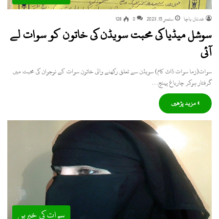
عدنان باچا
ستمبر 15, 2023
0
128
سوشل میڈیا کی محبت سویڈن کی خاتون کو سوات لے
آئی
سوات(زما سوات ڈاٹ کام) سویڈن سے تعلق رکھنے والی خاتون سوات کے نوجوان کی محبت میں
گرفتار ہوکر چارباغ پہنچ…
» مزید پڑھیں
سوات کی خبریں