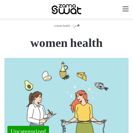
مینو
ھوم
/
women health
women health
Uncategorized