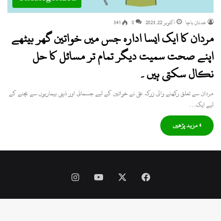
عدنان باچا
اکتوبر 22, 2023
0
341
مردان کا ایک ایسا ادارہ جس میں خواتین گھر بیٹھے
اپنے صحت سمیت دیگر تمام تر مسائل کا حل
نکال سکتی ہیں۔
مردان سے تعلق رکھنے والی زرکہ علی نے خواتین کے لیے جسمانی اور ذہنی بیماریوں سے بچنے کے
لیے ایک…
» مزید پڑھیں
Instagram
YouTube
Facebook
X