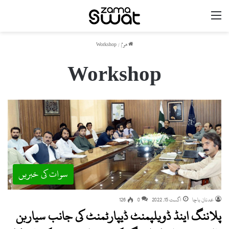
مینو
ھوم
/
Workshop
Workshop
سوات کی خبریں
عدنان باچا
اگست 15, 2022
0
126
پلاننگ اینڈ ڈویلپمنٹ ڈیپارٹمنٹ کی جانب سیاربن