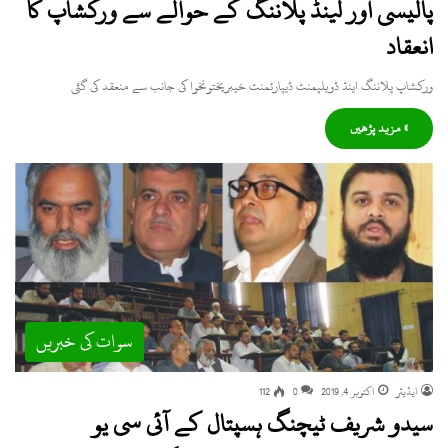
پالیسی اور لینڈ پلاننگ کے حوالے سے ورکشاپ کا
انعقاد
ورکشاپ پلاننگ اینڈ ڈویلپمنٹ ڈیپارٹمنٹ خیبرپختونخوا کی جانب سے منعقد کی گئی
» مزید پڑھیں
سوات کی خبریں
ایڈیٹر
اکتوبر 4, 2019
0
112
سیدو شریف ٹیچنگ ہسپتال کے آئی سی یو