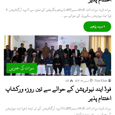
سوات (زما سوات ڈاٹ کام:21دسمبر2017ء) ویلٹھ ہنگرہلفے کے تعاون سے لاسونہ آرگنائزیشن کا
فوڈ اینڈ نیوٹریشن سکیورٹی کے حوالے سے…
» مزید پڑھیں
سوات کی خبریں
Niaz Khan
دسمبر 14, 2017
325
فوڈ ایند نیوٹریشن کے حوالے سے تین روزہ ورکشاپ
اختتام پذیر
سوات (زما سوات ڈاٹ کام:14دسمبر2017ء) لاسونہ آرگنائزیشن کے ایر اہتما م فوڈ ایند نیوٹریشن
کے حوالے سے تین روزہ ورکشاپ…