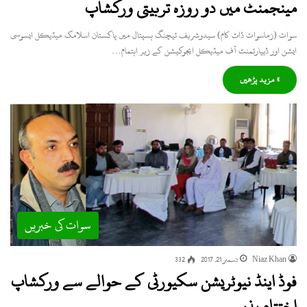
مینجمنٹ میں دو روزہ تربیتی ورکشاپ
سوات (زماسوات ڈاٹ کام) سیدوشریف ٹیچنگ ہسپتال میں پاکستان اسلامک میڈیکل ایسوسی
ایشن اور ڈیپارٹمنٹ آف میڈیکل ایجوکیشن کے زیر اہتمام…
» مزید پڑھیں
سوات کی خبریں
Niaz Khan
دسمبر 21, 2017
332
فوڈ اینڈ نیوٹریشن سکیورٹی کے حوالے سے ورکشاپ
اختتام پذیر