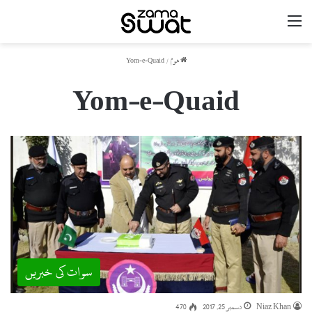
مینو
ھوم
/
Yom-e-Quaid
Yom-e-Quaid
سوات کی خبریں
Niaz Khan
دسمبر 25, 2017
470