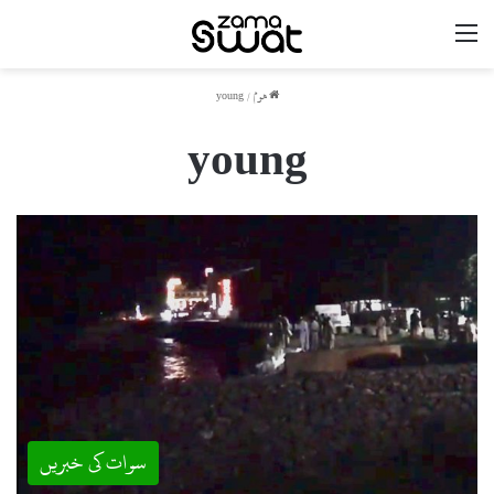
مینو
ھوم
/
young
young
سوات کی خبریں