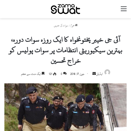
مینو
ھوم
/
سوات کی خبریں
آئی جی خیبر پختونخواہ کا ایک روزہ سوات دورہ،
بہترین سیکیوریٹی انتظامات پر سوات پولیس کو
خراج تحسین
ایڈیٹر
S
جون 17, 2018
0
121
ایک منٹ سے کم
e
n
d
a
n
e
m
a