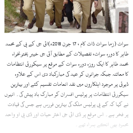
i
l
سوات (زما سوات ڈاٹ کام ، 17 جون 2018ء)ائی جی کے پی کے محمد
طاہر کا دورہ سوات، تفصیلات کے مطابق آئی جی خیبر پختونخواہ
محمد طاہر کا ایک روزہ دورہ سوات کے موقع پر سیکورٹی انتظامات
کا معائنہ جبکہ جوانوں کو عید کی مبارکباد دی اس کے علاوہ
ڈیوٹی پر موجود اہلکاروں میں نقد انعامات تقسیم کئے اور بہترین
سیکورٹی انتظامات پر پولیس افسران کو مبارک باد پیش کی۔ انہوں
نے کہا کہ کے پی پولیس ملک کی بہترین فورس ہے جس کی قیادت
پر فخر ہے۔ اس موقع پر ڈی ائی جی اختر حیات اور ڈی پی او واحد
محمود بھی انکے ہمراہ تھے۔