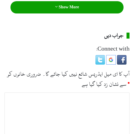
Show More
جواب دیں
Connect with:
آپ کا ای میل ایڈریس شائع نہیں کیا جائے گا۔
ضروری خانوں کو
*
سے نشان زد کیا گیا ہے
ت
ب
ص
ر
ہ