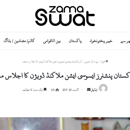
ھر سے
خیبر پختونخواہ
پاکستان
بین الاقوامی
کالم/ مضامین / بلاگ
ھوم
/
سوات کی خبریں
/
آل پاکستان پنشنرز ایسوسی ایشن ملاکنڈ ڈویژن کا اجلاس منعقد
کستان پنشنرز ایسوسی ایشن ملاکنڈ ڈویژن کا اجلاس م
S
ایڈیٹر
اگست 20, 2017
321
ایک منٹ کا مطالعہ
e
n
d
a
n