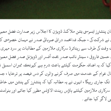
 ڈاٹ کام ۔20اگست 2017ء )آل پاکستان پنشنرز ایسوسی یشن ملاکنڈ ڈویژن کا اجلاس زیر ص
وں نے شرکت کی ، جبکہ فدامحمد درانی صوبائی صدر نے مہمان خصوصی 
 وقت کی طرف سے ریٹائرڈ سرکاری ملازمین کے مطالبات پر سرد مہری 
طان حسین فاروقی ، سینئر نائب صدر بخت آفسر اور ڈویژنل صدر فضل م
ور کہا کہ یہ اضافہ حکومت کیلئے باعث شرم ہے کیونکہ ممبران اسمبلی 
س سال عوام کے خدمت میں صرف کرنے والوں کو دس فیصد پر ٹرخایا ، 
 تک جاری رہیگا ، انہوں نے یہ مطالبہ کیا کہ پنشنرز کے پنشن میں خاط
 سرکاری ملازمین کیلئے ہاؤس رینٹ الاؤنس مظور کیا جائے اور بنولن
ھی لاگو کیا جائے۔