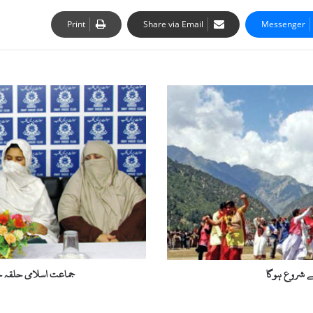
Print
Share via Email
Messenger
ج
م
ا
ع
ت
ا
س
ل
ا
م
ی
ح
ل
جماعت اسلامی حلقہ خو
ق
ہ
خ