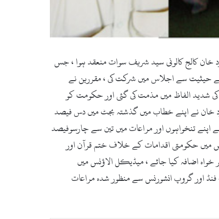
دارت فضل معبود خان کالج کالونی سید شریف سوات منعقد ہوا ، جس
کے حیثیت سے اجلاس میں شرکت کی ، مقررین نے
کی شدید الفاظ میں مذمت کی گئی اور حکومت کو
عبود خان نے اپنے خطاب میں گذشتہ بجٹ میں دس فیصد
نے اپنے تنخواہوں اور مراعات میں تین سے چارسوفیصد
جس میں حکومتی اقدامات کے خلاف ختم قرآن اور
ر خواہ اضافہ کیا جائے ، میڈیکل الاؤنس میں
ٹ فنڈ اور گروپ انشورنس سے منظور شدہ مراعات