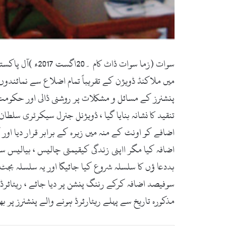
سوات (زما سوات
میں ملاکنڈ ڈویژن کے تقریباً تمام اضلاع سے نمائند
پنشنرز کے مسائل و مشکلات پر روشنی ڈالی اور حکومت
تنقید کا نشانہ بنایا گیا ، ڈویژنل جنرل سیکرٹری سل
اضافے کو اونٹ کے منہ میں زیرہ کے برابر قرار دیا ا
اضافہ کیا مگر ااپنی زندگی کیقیمتی چالیس ، بیالی
بددعا ؤں کا سلسلہ شروع کیا جائیگا اور یہ سلسلہ بجٹ
سوفیصد اضافہ کرکے رننگ پنشن پر دیا جائے ، ریٹائرڈ
مذکورہ تاریخ سے پہلے ریٹارئرڈ ہونے والے پنشنرز پر ب