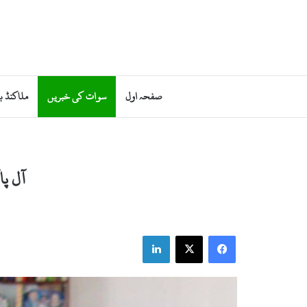
صفحہ اول
سوات کی خبریں
ملاکنڈ ب
آل پا
LinkedIn
X
Facebook