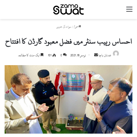
مینو
ھوم
/
سوات کی خبریں
احساس رہیب سنٹر میں فضل معبود گارڈن کا افتتاح
Send
عدنان باچا
نومبر 16, 2021
0
101
ایک منٹ کا مطالعہ
an
email