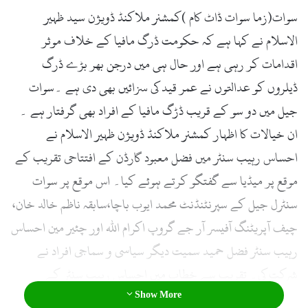
سوات(زما سوات ڈاٹ کام )کمشنر ملاکنڈ ڈویژن سید ظہیر
الاسلام نے کہا ہے کہ حکومت ڈرگ مافیا کے خلاف موثر
اقدامات کر رہی ہے اور حال ہی میں درجن بھر بڑے ڈرگ
ڈیلروں کو عدالتوں نے عمر قید کی سزائیں بھی دی ہے ۔سوات
جیل میں دو سو کے قریب ڈڑگ مافیا کے افراد بھی گرفتار ہے ۔
ان خیالات کا اظہار کمشنر ملاکنڈ ڈویژن ظہیر الاسلام نے
احساس رہیب سنٹر میں فضل معبود گارڈن کے افتتاحی تقریب کے
موقع پر میڈیا سے گفتگو کرتے ہوئے کیا۔ اس موقع پر سوات
سنٹرل جیل کے سپرنٹنڈنٹ محمد ایوب باچا،سابقہ ناظم خالد خان،
چیف آپریٹنگ آفیسر آر جے گروپ اکرام اللہ اور چئیر مین احساس
رہیب سنٹر فضل حمید سمیت دیگر سیاسی و سماجی افراد نے
شرکت کی۔ تقریب سے خطاب میں احساس رہیب سنٹر کے
Show More
چئیرمین فضل حمید اور جیل سپرنٹنڈنٹ محمد ایوب باچا نے کہا