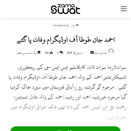
مینو
ھوم
/
Uncategorized
احمد جان طوطا آف اوڈیگرام وفات پا گئے
عدنان باچا
S
دسمبر 12, 2019
0
109
ایک منٹ سے کم
e
سوات(زما سوات ڈاٹ کام)ڈبلیو ایس ایس سی کے ریکوری
n
d
انسپکٹر بشیر احمد کے والد احمد جان طوطا آف اوڈیگرام وفات پا
a
گئے۔ مرحوم گو گزشتہ رو ز آبائی قبرستان میں سپرد خاک کردیا
n
e
گیا مرحوم خورشید احمد اور رشید احمد کے والد عادل شمشیر،
m
رحمت علی اور انیس احمد کے دادا تھے فاتحہ خوانی اوڈیگرام میں
a
جاری ہے۔
i
l