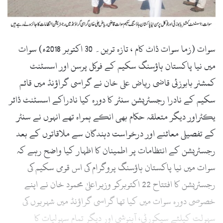
l
سوات (زما سوات ڈاٹ کام ، تازہ ترین۔ 30 اکتوبر 2018ء) سوات
میں نیا پاکستان ہاؤسنگ سکیم کے فوکل پرسن اور اسسٹنٹ
کمشنر بابوزئی قاضی ریاض علی خان نے گراسی گراؤنڈ میں قائم
سکیم کے نادرا رجسٹریشن سنٹر کا دورہ کیا نادراکے اسسٹنٹ ڈائر
یکٹراور دیگر متعلقہ حکام بھی انکے ہمراہ تھے انہوں نے سنٹر
کے تفصیلی معائنے اور درخواست دہندگان سے ملاقاتوں کے بعد
رجسٹریشن کے انتظامات پر اطمینان کا اظہار کیا واضح رہے کہ
سوات میں نیا پاکستان ہاؤسنگ پروگرام کی اس قومی سکیم کی
رجسٹریشن کا افتتاح 22 اکتوبرکو وزیراعلیٰ محمود خان نے اپنے
خصوصی دورہ سوات میں کیا تھا گراسی گراؤنڈ میں شہریوں کی
سہولت کیلئے سیکورٹی، آبنوشی اور دیگر تمام سہولیات کا