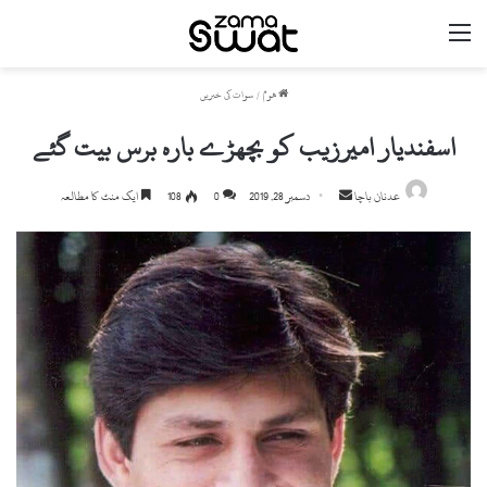
مینو
ھوم
/
سوات کی خبریں
اسفندیار امیرزیب کو بچھڑے بارہ برس بیت گئے
عدنان باچا
S
دسمبر 28, 2019
0
108
ایک منٹ کا مطالعہ
e
n
d
a
n
e
m
a
i
l