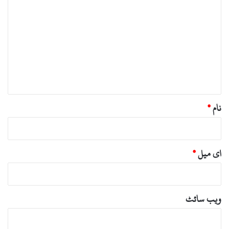
ب
ص
ر
ہ
*
نام
*
ای میل
*
ویب‌ سائٹ