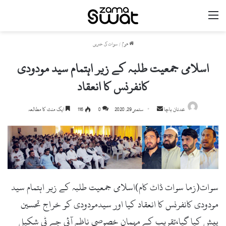
مینو
ھوم
/
سوات کی خبریں
اسلامی جمعیت طلبہ کے زیر اہتمام سید مودودی
کانفرنس کا انعقاد
Send
عدنان باچا
ستمبر 29, 2020
0
116
ایک منٹ کا مطالعہ
an
email
سوات(زما سوات ڈاٹ کام)اسلامی جمعیت طلبہ کے زیر اہتمام سید
مودودی کانفرنس کا انعقاد کیا اور سیدمودودی کو خراج تحسین
پیش کیا گیا،تقریب کے مہمان خصوصی ناظم آئی جے ٹی شکیل