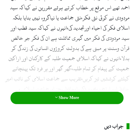
احمد تھے اس موقع پر خطاب کرتے ہوئے مقررین نے کہاکہ سید
مودودی نے کوئی نئی فکر،نئی جماعت یا نیاگروہ نہیں بنایا بلکہ
اسلامی فکر کی احیاء اورتجدید کی،انہوں نے کہاکہ سید قطب اور
سید مودودی کی فکر میں گہری مماثلت ہے ان کی فکر جو خالص
قرآن وسنت پر مبنی ہے کی بدولت کروڑوں انسانوں کی زندگی کو
بدلا،انہوں نے کہاکہ اسلامی جمعیت طلبہ کے کارکنان اور اراکین
جمعیت کے پیغام کو تمام طلبہ،گھر گھر اور ہر فرد تک پہنچانے
کیلئے کوششیں تیز کریں،تقریب سے جماعت اسلامی کے نائب امیر
حافظ اسراراحمد،محمد ذکریا،حافظ یحیٰ اورجماعت اسلامی و
Show More
اسلامی جمعیت طلبہ کے دیگر عہدیداروں اور اراکین نے خطاب
کیا،تقریب میں آئی جے ٹی کے طلبہ نے کثیرتعدادمیں شرکت کی،اس
سے قبل انہوں نے آئی جے ٹی کے صوبائی اور ڈویژنل قائدین کا مثالی
جواب دیں
استقبال کیا۔