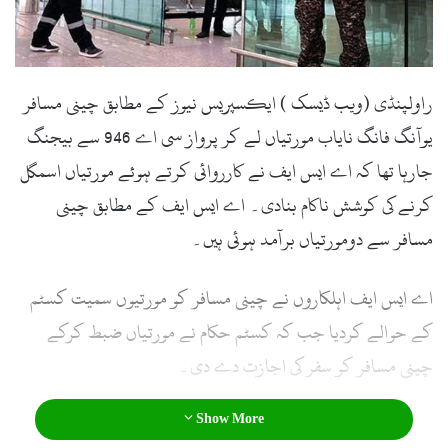
l
راولپنڈی (ویب ڈیسک ) ایکسپریس نیوز کے مطابق چینی مسافر
یوآنگ فانگ نایاب مورتیاں لے کر پرواز سی اے 946 سے بیجنگ
جارہا تھا کہ اے ایس ایف نے کارروائی کرتے ہوئے مورتیاں اسمگل
کرنے کی کوشش ناکام بنادی۔ اے ایس ایف کے مطابق چینی
مسافر سے دومورتیاں برآمد ہوئی ہیں۔
اے ایس ایف اہلکاروں نے چینی مسافر کو مورتیوں سمیت کسٹم
کے حوالے کردیا جب کہ کسٹم حکام نے مورتیاں ضبط کرکے
چینی مسافر کو سفر کی اجازت دے دی۔
Show More