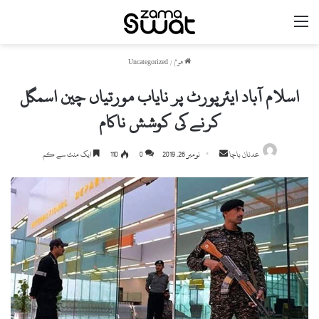
مینو
ھوم
/
Uncategorized
اسلام آباد ایئرپورٹ پر نایاب مورتیاں چین اسمگل
کرنے کی کوشش ناکام
عدنان باچا
S
نومبر 26, 2019
0
110
ایک منٹ سے کم
e
n
d
a
n
e
m
a
i