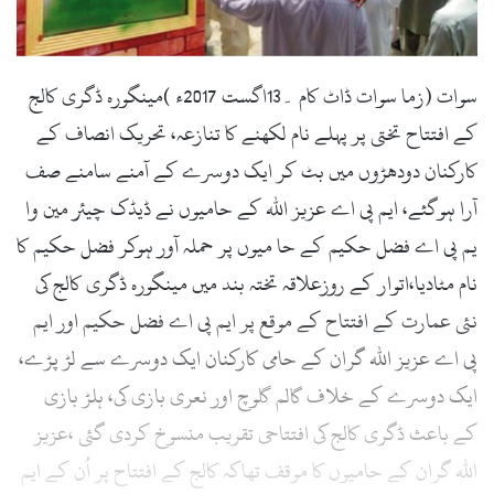
l
سوات (زما سوات ڈاٹ کام ۔13اگست 2017ء )مینگورہ ڈگری کالج
کے افتتاح تختی پر پہلے نام لکھنے کا تنازعہ، تحریک انصاف کے
کارکنان دودھڑوں میں بٹ کر ایک دوسرے کے آمنے سامنے صف
آرا ہوگئے، ایم پی اے عزیز اللہ کے حامیوں نے ڈیڈک چیئر مین وا
یم پی اے فضل حکیم کے حا میوں پر حملہ آور ہوکر فضل حکیم کا
نام مٹادیا،اتوار کے روزعلاقہ تختہ بند میں مینگورہ ڈگری کالج کی
نئی عمارت کے افتتاح کے موقع پر ایم پی اے فضل حکیم اور ایم
پی اے عزیز اللہ گران کے حامی کارکنان ایک دوسرے سے لڑ پڑے،
ایک دوسرے کے خلاف گالم گلوچ اور نعری بازی کی، ہلڑ بازی
کے باعث ڈگری کالج کی افتتاحی تقریب منسوخ کردی گئی ،عزیز
اللہ گران کے حامیوں کا موقف تھاکہ کالج کے افتتاح پر اُن کے ایم