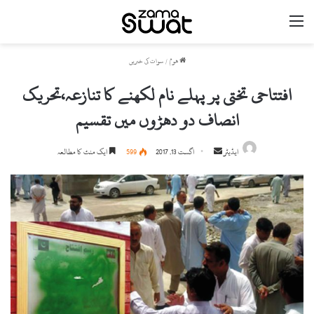
مینو
ھوم
/
سوات کی خبریں
افتتاحی تختی پر پہلے نام لکھنے کا تنازعہ،تحریک
انصاف دو دھڑوں میں تقسیم
ایڈیٹر
S
اگست 13, 2017
599
ایک منٹ کا مطالعہ
e
n
d
a
n
e
m
a
i