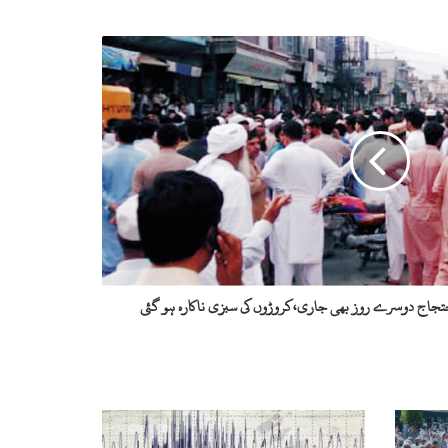
احتجاج دوسرے روز بھی جاری،کروڑوں کی سبزی ناکارہ ہو گئی