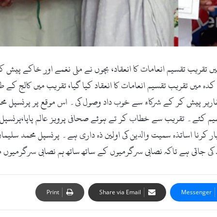
 تقریب تقسیم انعامات کا انعقاد، بچوں نے ملی نغمے اور خاکے پیش کئے
میں تقریب تقسیم انعامات کا انعقاد کیا گیا، تقریب میں کالج کے طلب
ریر پیش کر کے شرکاء سے خوب داد وصول کی۔ اس موقع پر پرنسپل محمد س
یم کئے۔ تقریب سے خطاب کر تے ہوئے صحافی پرویز عالم پاپا،پرنسپل م
ر کرنا اساتذہ سمیت والدین کی اولین ذہ داری ہے۔ پرنسپل محمد سلیما
 جاتی ہے تاکہ نصابی سرگرمیوں کے ساتھ ساتھ ہم نصابی سرگرمیوں می
Print
Share via Email
Messenger