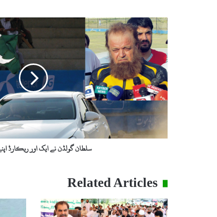
س
ل
ط
ا
ن
گ
و
ل
ڈ
ن
ن
ے
ا
سلطان گولڈن نے ایک اور ریکارڈ اپنے 
ی
ک
ا
Related Articles
و
ر
ر
ی