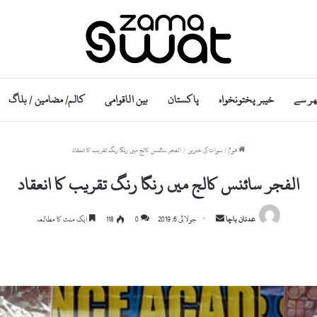
ھر سے
خیبر پختونخواہ
پاکستان
بین الاقوامی
کالم/ مضامین / بلاگ
ھوم
/
سوات کی خبریں
/
الفجر سائنس کالج میں رنگا رنگ تقریب کا انعقاد
الفجر سائنس کالج میں رنگا رنگ تقریب کا انعقاد
S
عدنان باچا
جولائی 6, 2019
0
118
ایک منٹ کا مطالعہ
e
n
d
a
n