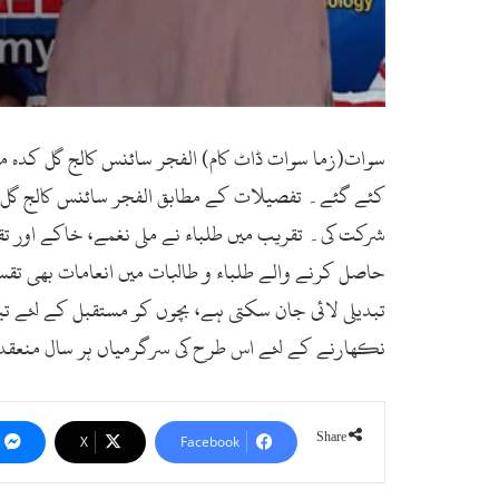
سوات(زما سوات ڈاٹ کام) الفجر سائنس کالج گل کدہ میں
کئے گئے۔ تفصیلات کے مطابق الفجر سائنس کالج گل کدہ 
شرکت کی۔ تقریب میں طلباء نے ملی نغمے، خاکے اور تقا
حاصل کرنے والے طلباء و طالبات میں انعامات بھی تقس
تبدیلی لائی جان سکتی ہے، بچوں کو مستقبل کے لئے تیا
نکھارنے کے لئے اس طرح کی سرگرمیاں ہر سال منعقد کی
Share
X
Facebook