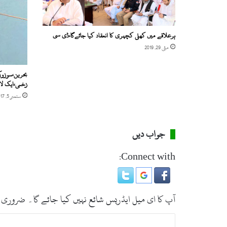
ک
ا
ر
ہرعلاقے میں کھلی کچہری کا انعقاد کیا جائےگا،ڈی سی
ڈ
مئی 29, 2019
ا
پ
ن
بحرین،سوزوک
ے
زخمی،ایک لاپ
ن
ستمبر 5, 2017
ا
م
ک
جواب دیں
ر
ل
Connect with:
ی
ا
آپ کا ای میل ایڈریس شائع نہیں کیا جائے گا۔
ضروری 
ت