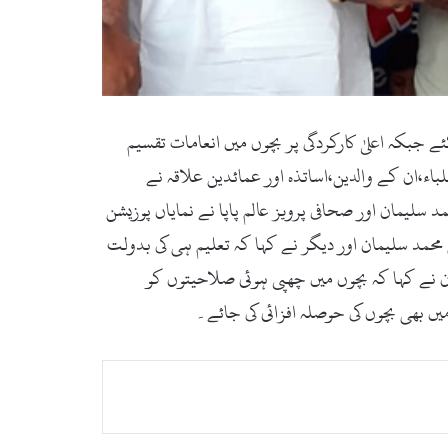
 جبکہ اعلیٰ کارکردگی پر بچوں میں انعامات تقسیم
اء،ان کے والدین،اساتذہ اور عمائدین علاقہ نے
لیمان اور صحافی پرویز عالم پاپا نے نمایاں پوزیشن
حمد سلیمان اور دیگر نے کہا کہ تعلیم ہی کی بدولت
ن نے کہا کہ بچوں میں چھپی ہوئی صلاحیتوں کو
ں بھی بچوں کی حوصلہ افزائی کی جائے۔