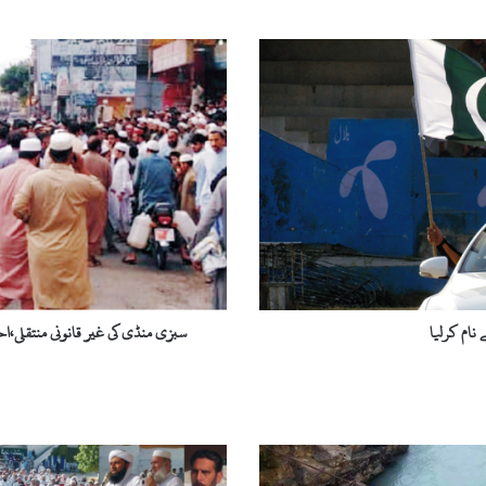
س
ب
ز
ی
م
ن
ڈ
ی
ک
ی
غ
ی
ر
نام کرلیا
سبزی منڈی کی غیر قانونی منتقلی،
ق
ا
ن
و
ن
ی
م