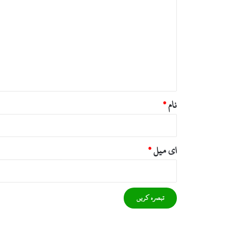
ب
ص
ر
ہ
*
نام
*
ای میل
*