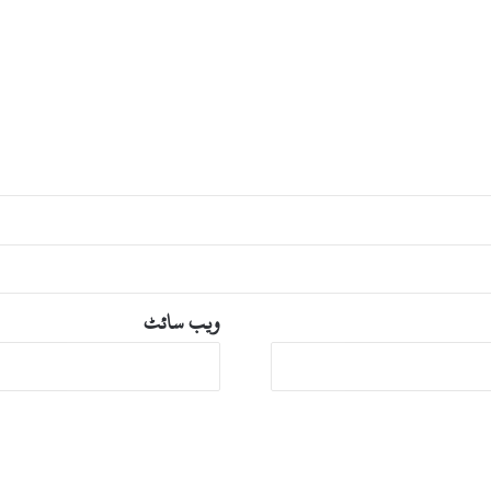
ھ
ی
ج
ا
ر
ی
،
ک
ر
و
ڑ
و
ں
ک
ویب‌ سائٹ
ی
س
ب
ز
ی
ن
ا