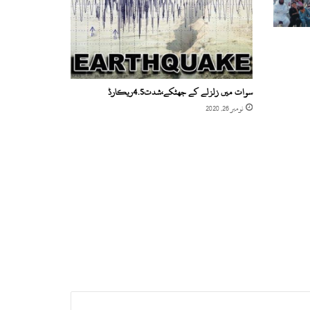
سوات میں زلزلے کے جھٹکے،شدت4.5ریکارڈ
نومبر 26, 2020