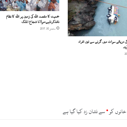
ن
ت
ق
جمعیت کا مقصد اللہ کی زمین پر اللہ کا نظام
نافذکرناہے،مولانا شجاع الملک
ل
ی
ستمبر 30, 2017
،
ا
ی دریائے سوات میں گرنے سے تین افراد
ح
تہ
ت
ج
ا
ج
د
و
س
ر
ے
ر
خانوں کو
*
سے نشان زد کیا گیا ہے
و
ز
ب