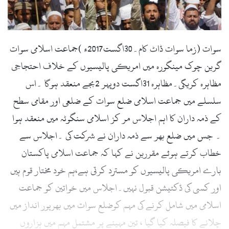
l
سوات (زما سوات ڈاٹ کام۔30اگست2017ء )جماعت اسلامی سوات
گرین چوک مینگورہ میں امریکی پالیسیوں کے خلاف احتجاجی
مظاہرہ کریگی۔مظاہرہ 31اگست دوپہر 2بجے منعقد ہوگا ۔اس
سلسلے میں جماعت اسلامی ضلع سوات کے ضلعی اور مقامی سطح
کے ذمہ داران کا اہم اجلاس مر کز اسلامی سنگوٹہ میں منعقد ہوا
۔ جس میں ضلع بھر سے ذمہ داران نے شرکت کی ۔اجلاس سے
خطاب کرتے ہوئے مقررین نے کہا کہ جماعت اسلامی پاکستان
بارے امریکی پالیسیوں کو مسترد کرتی ہے،ہم خود مختار قوم ہیں
اور کسی کی ڈکٹیشن قبول نہیں۔اجلاس میں خواتین کو جماعت
اسلامی میں شامل کرنے کی مہم کوضلع سوات میں بھرپور انداز میں
چلانے کا فیصلہ کیا گیا ، تین مہینے پر مشتمل مہم میں ہزاروں