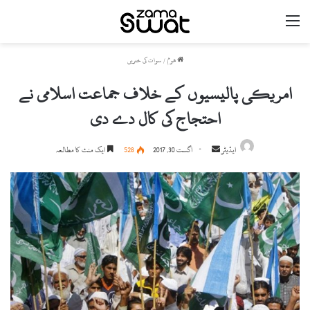
مینو
ھوم
/
سوات کی خبریں
امریکی پالیسیوں کے خلاف جماعت اسلامی نے
احتجاج کی کال دے دی
ایڈیٹر
S
اگست 30, 2017
528
ایک منٹ کا مطالعہ
e
n
d
a
n
e
m
a
i