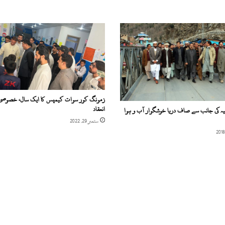
ک
م
پ
ن
ی
ک
ے
خ
ل
زمونگ کور سوات کیمپس کا ایک سال، خصوصی 
ا
انعقاد
یہ کی جانب سے صاف دریا خوشگوار آب و ہوا
ف
ستمبر 29, 2022
س
ر
ا
پ
ا
ا
ح
ت
ج
ا