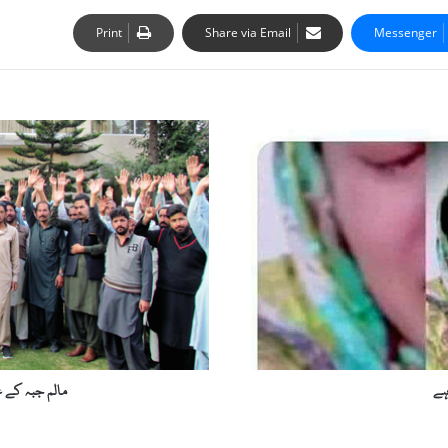
Print
Share via Email
Messenger
م
ا
ل
م
ج
ب
ہ
ک
ے
ع
و
ا
م
ہے
مالم جبہ کے 
ن
ج
ی