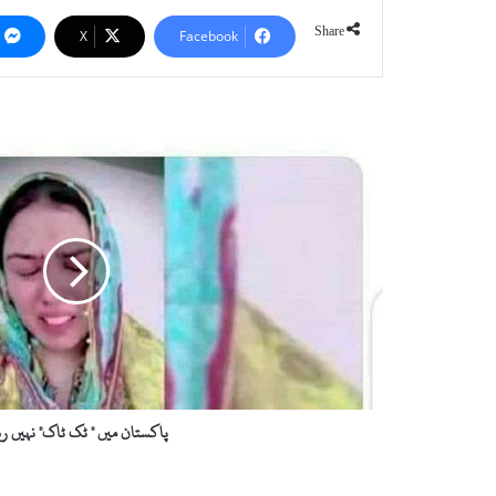
Share
X
Facebook
پ
ا
ک
س
ت
ا
ن
م
ی
ں
"
ٹ
ک
پاکستان میں " ٹک ٹاک" نہیں ر
ٹ
ا
ک