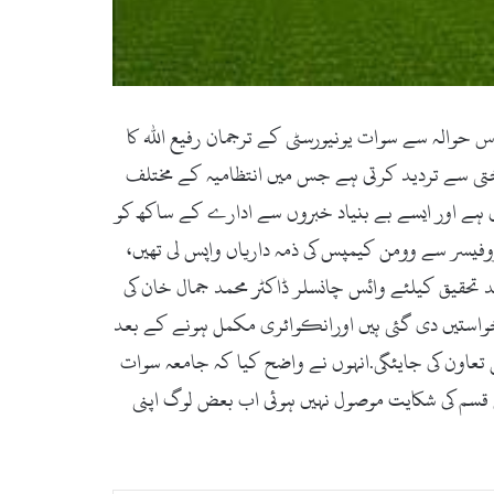
ید اس حوالہ سے سوات یونیورسٹی کے ترجمان رفیع اللہ کا
ختی سے تردید کرتی ہے جس میں انتظامیہ کے مختلف
علی تعلیم کی فراہمی میں کوشاں ہے اور ایسے بے بنیاد خبروں سے ادارے کے ساکھ کو
فیسر سے وومن کیمپس کی ذمہ داریاں واپس لی تھیں،
د تحقیق کیلئے وائس چانسلر ڈاکٹر محمد جمال خان کی
رخواستیں دی گئی ہیں اورانکوائری مکمل ہونے کے بعد
عاون کی جایئگی.انہوں نے واضح کیا کہ جامعہ سوات
س قسم کی شکایت موصول نہیں ہوئی اب بعض لوگ اپنی