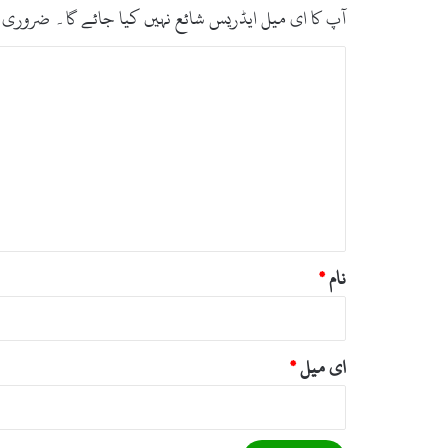
آپ کا ای میل ایڈریس شائع نہیں کیا جائے گا۔
ضروری 
ت
ب
ص
ر
ہ
*
نام
*
ای میل
*