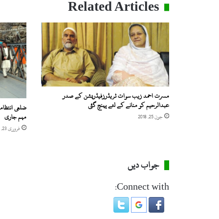
Related Articles
"
ن
ہ
ی
ں
ر
ہ
ے
مسرت احمد زیب سوات ٹریڈرزفیڈریشن کے صدر
عبدالرحیم کو منانے کے لئے پہنچ گئی
ضلعی انتظام
مہم جاری
جون 25, 2018
فروری 23, 2018
جواب دیں
Connect with: