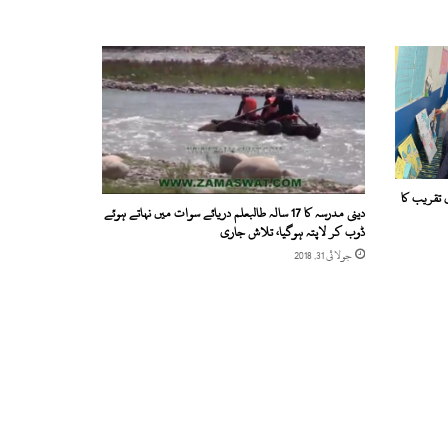
تقریب کا
دینی مدرسہ کا 17 سالہ طالبعلم دریائے سوات میں نہاتے ہوئے
ڈوب کر لاپتہ ہوگیا، تلاش جاری
جولائی 31, 2018