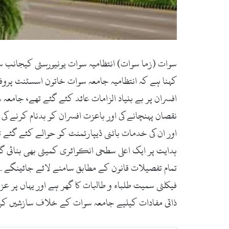
سوات (زما سوات) ‎انتظامیہ سوات یونیو
کہنا ہے کہ انتظامیہ جامعہ سوات خاتون اسسٹنٹ پرو
نقصان پہنچانے کی اور باعزت افسران کو بدنام کرنے ک
اور ان کی خدمات باٹنی ڈیپارٹمنٹ کو حوالے کئے گئے ت
ہدایت پر ایک اعلی سطحی انکوائری کمیٹی بھی بنائی گ
تمام تفصیلات قانون کے مطابق سامنے لائے جائینگے۔ 
فیکلٹی سمیت طلباء و طالبات کا گھر ہے اور یہاں پر 
ذاتی مفادات کیلیے جامعہ سوات کے خلاف سازشیں کر