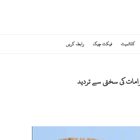
کلائمیٹ
فیکٹ چیک
رابطہ کریں
امات کی سختی سے تردید