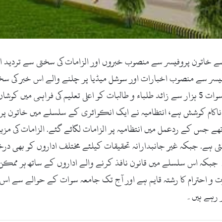
رسٹی کیجانب سے خاتون پروفیسر سے منصوب خبروں اور الزامات کی سختی سے ترد
فیسر سے منصوب اخبارات اور سوشل میڈیا پر چلنے والے اس خبر کی س
افسران پر بے بنیاد الزامات عائد کئے گئے تھے، جامعہ سوات 5 ہزار سے زائد طلباء و طالبات کو ا
ی ناکام کوشش ہے، انتظامیہ نے ایک انکوائری کے سلسلے میں خاتون پرو
ھے جس کے ردعمل میں انتظامیہ پر الزامات لگائے گئے. الزامات کی مزی
ئی ہے. جبکہ غیر جانبدارانہ تحقیقات کیلئے مختلف اداروں کو بھی د
جبکہ اس سلسلے میں قانون نافذ کرنے والے اداروں کے ساتھ ہر ممکن ت
عزت و احترام کا رشتہ قایم ہے اور آج تک جامعہ سوات کے حوالے سے ا
 رہے ہیں۔