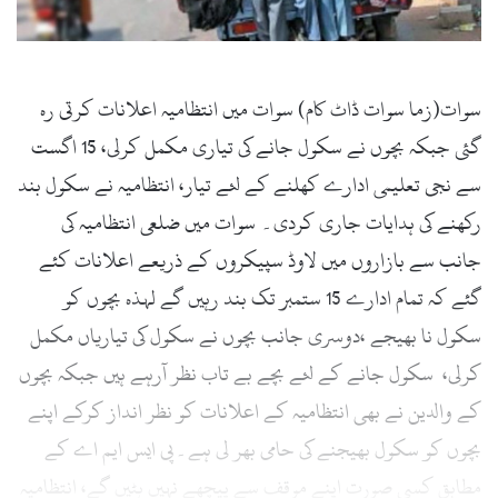
سوات(زما سوات ڈاٹ کام) سوات میں انتظامیہ اعلانات کرتی رہ
گئی جبکہ بچوں نے سکول جانے کی تیاری مکمل کرلی، 15 اگست
سے نجی تعلیمی ادارے کھلنے کے لئے تیار، انتظامیہ نے سکول بند
رکھنے کی ہدایات جاری کردی۔ سوات میں ضلعی انتظامیہ کی
جانب سے بازاروں میں لاوڈ سپیکروں کے ذریعے اعلانات کئے
گئے کہ تمام ادارے 15 ستمبر تک بند رہیں گے لہذہ بچوں کو
سکول نا بھیجے ،دوسری جانب بچوں نے سکول کی تیاریاں مکمل
کرلی، سکول جانے کے لئے بچے بے تاب نظر آرہے ہیں جبکہ بچوں
کے والدین نے بھی انتظامیہ کے اعلانات کو نظر انداز کرکے اپنے
بچوں کو سکول بھیجنے کی حامی بھر لی ہے۔پی ایس ایم اے کے
مطابق کسی صورت اپنے موقف سے پیچھے نہیں ہٹیں گے، انتظامیہ