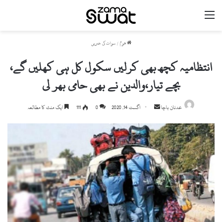
مینو
ھوم
/
سوات کی خبریں
انتظامیہ کچھ بھی کرلیں سکول کل ہی کھلیں گے،
بچے تیار،والدین نے بھی حامی بھر لی
Send
عدنان باچا
اگست 14, 2020
0
111
ایک منٹ کا مطالعہ
an
email