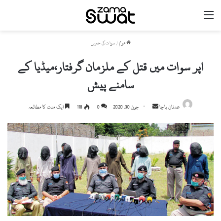
مینو
ھوم
/
سوات کی خبریں
اپر سوات میں قتل کے ملزمان گرفتار،میڈیا کے
سامنے پیش
Send
عدنان باچا
جون 30, 2020
0
118
ایک منٹ کا مطالعہ
an
email