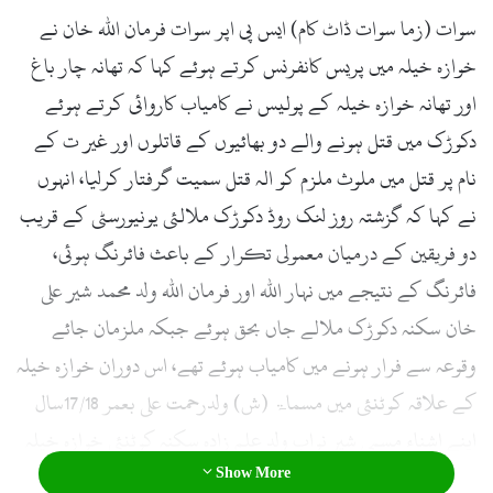
سوات (زما سوات ڈاٹ کام) ایس پی اپر سوات فرمان اللہ خان نے
خوازہ خیلہ میں پریس کانفرنس کرتے ہوئے کہا کہ تھانہ چار باغ
اور تھانہ خوازہ خیلہ کے پولیس نے کامیاب کاروائی کرتے ہوئے
دکوڑک میں قتل ہونے والے دو بھائیوں کے قاتلوں اور غیر ت کے
نام پر قتل میں ملوث ملزم کو الہ قتل سمیت گرفتار کرلیا، انہوں
نے کہا کہ گزشتہ روز لنک روڈ دکوڑک ملالئی یونیورسٹی کے قریب
دو فریقین کے درمیان معمولی تکرار کے باعث فائرنگ ہوئی،
فائرنگ کے نتیجے میں نہار اللہ اور فرمان اللہ ولد محمد شیر علی
خان سکنہ دکوڑک ملالے جاں بحق ہوئے جبکہ ملزمان جائے
وقوعہ سے فرار ہونے میں کامیاب ہوئے تھے، اس دوران خوازہ خیلہ
کے علاقہ کوٹنئی میں مسماۃ (ش) ولدرحمت علی بعمر 17/18سال
اپنے اشناء مسمی شیر نواب ولد علم زادہ سکنہ کوٹنئی خوازہ خیلہ
Show More
بعمر 21/22سال قابل اعترازحالت میں دیکھ کر اُن کے چچا محمد