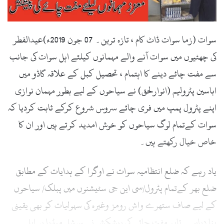
l
سوات (زما سوات ڈاٹ کام ، تازہ ترین۔ 07 جون 2019ء)عیدالفطر
کی چھٹیوں میں سوات آنے والے مہمانوں کیلئے اہل سوات کی جانب
سے مفت چائے دینے کا اہتمام ، تحصیل کبل کے علاقہ گاڈو میں
اباسین پٹرولیم (انوارلحق) نے سیاحوں کے لیے بطور مہمان نوازی
اپنے پٹرول پمپ میں فری چائے سروس شروع کرکے ثابت کردیا کہ
سوات کےتمام لوگ سیاحوں کو خوش امدید کرتے ہیں اور ان کا
خاص خیال رکھتے ہیں۔
یاد رہے کہ ضلع انتظامیہ سوات نے اوگرا کے ہدایات کے مطابق
ضلع بھر کےتمام پٹرول/سی این جی سٹیشنوں میں پبلک/ سیاحوں
کے لیے صاف ستھرے واش رومز وغیرہ کی سہولیات کو بھی یقینی
بنا دیاہے۔تاہم مفت چائے کی پیشکش نے سوشل میڈیا پر اہل