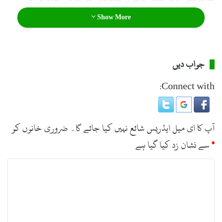
سوات کی مہمان نوازی کا ملک بھر میں بہت ہی مثبت تاثرپیش کیا
Show More
ہے
جواب دیں
Connect with:
آپ کا ای میل ایڈریس شائع نہیں کیا جائے گا۔
ضروری خانوں کو
*
سے نشان زد کیا گیا ہے
ت
ب
ص
ر