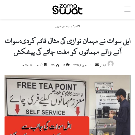
مینو
ھوم
/
سوات کی خبریں
اہل سوات نے مہمان نوازی کی مثال قائم کردی،سوات
آنے والے مہمانوں کو مفت چائے کی پیشکش
ایڈیٹر
S
جون 7, 2019
0
110
ایک منٹ کا مطالعہ
e
n
d
a
n
e
m
a
i