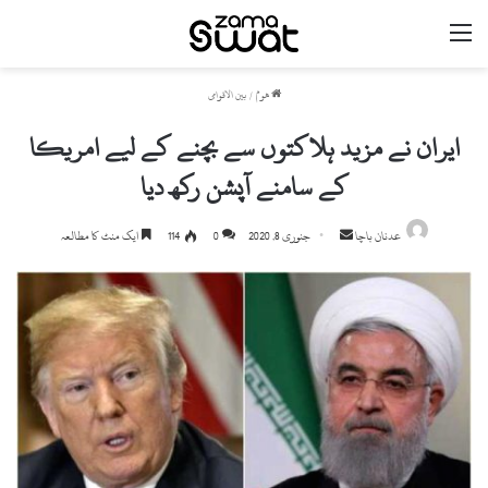
مینو
ھوم
/
بین الاقوامی
ایران نے مزید ہلاکتوں سے بچنے کے لیے امریکا
کے سامنے آپشن رکھ دیا
عدنان باچا
S
جنوری 8, 2020
0
114
ایک منٹ کا مطالعہ
e
n
d
a
n
e
m
a
i