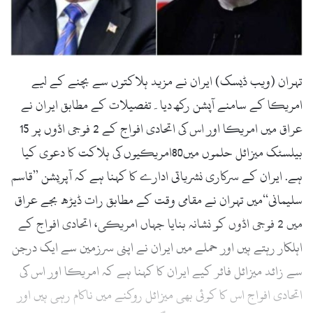
l
تہران (ویب ڈیسک) ایران نے مزید ہلاکتوں سے بچنے کے لیے
امریکا کے سامنے آپشن رکھ دیا۔تفصیلات کے مطابق ایران نے
عراق میں امریکا اور اس کی اتحادی افواج کے 2 فوجی اڈوں پر 15
بیلسٹک میزائل حلموں میں80امریکیوں کی ہلاکت کا دعوی کیا
ہے. ایران کے سرکاری نشریاتی ادارے کا کہنا ہے کہ آپریشن ”قاسم
سلیمانی“میں تہران نے مقامی وقت کے مطابق رات ڈیڑھ بجے عراق
میں 2 فوجی اڈوں کو نشانہ بنایا جہاں امریکی، اتحادی افواج کے
اہلکار رہتے ہیں اور حملے میں ایران نے اپنی سرزمین سے ایک درجن
سے زائد میزائل فائر کیے ایران کا کہنا ہے کہ امریکا اور اس کی
اتحادی افواج اس کا کوئی بھی میزائل روکنے میں ناکام رہی ہیں اور