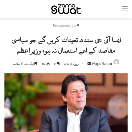
مینو
ھوم
/
Uncategorized
ایسا آئی جی سندھ تعینات کریں گے جو سیاسی
مقاصد کے لئے استعمال نہ ہو، وزیراعظم
Waqas Haroon
S
فروری 1, 2020
0
108
ایک منٹ کا مطالعہ
e
n
d
a
n
e
m
a
i