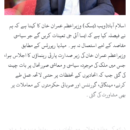
l
اسلام آباد(ویب ڈیسک) وزیراعظم عمران خان کا کہنا ہے کہ ہم
نے فیصلہ کیا ہے کہ ایسا آئی جی تعینات کریں گے جو سیاسی
مقاصد کے لئے استعمال نہ ہو۔ میڈیا رپورٹس کے مطابق
وزیراعظم عمران خان کی زیر صدارت پارٹی رہنماؤں کا اجلاس ہوا،
جس میں ملک کی موجودہ سیاسی و معاشی صورتحال پر بات چیت
کی گئی جب کہ اتحادیوں کے تحفظات پر حتمی لائحہ عمل طے
کرنے، مہنگائی، گورننس اور صوبائی حکومتوں کے معاملات پر
بھی مشاورت کی گئی۔
ذرائع کے مطابق اجلاس میں اتحادیوں سے روابط مزید موثر و تیز