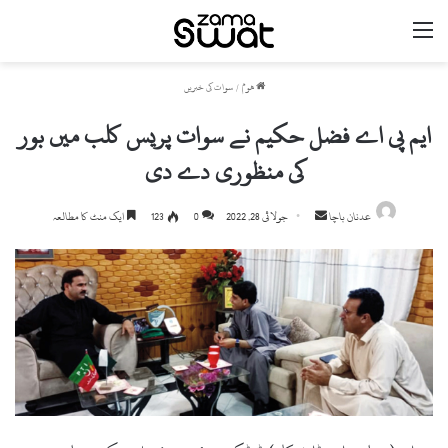
مینو
ھوم
/
سوات کی خبریں
ایم پی اے فضل حکیم نے سوات پریس کلب میں بور
کی منظوری دے دی
Send
عدنان باچا
جولائی 28, 2022
0
123
ایک منٹ کا مطالعہ
an
email