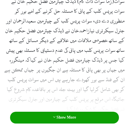
سوات(زما سوات ڈاٹ کام) ڈیڈک چیئرمین فضل حکیم خان نے
سوات پریس کلب کے پانی کا مسئلہ حل کرنے کے لئے بور کو
منظوری دے دی، سوات پریس کلب کے چیئرمین سعیدالرحمان اور
جنرل سیکرٹری نیازاحمدخان نے ڈیڈک چیئرمین فضل حکیم خان
کے ساتھ خصوصی ملاقات میں علاقے کے دیگر مسائل کے ساتھ
ساتھ سوات پریس کلب میں پانی کی عدم دستیابی کا مسئلہ بھی پیش
کیا جس پر ڈیڈک چیئرمین فضل حکیم خان نے کہاکہ مینگورہ
میں جہاں پر بھی پانی کا مسئلہ ہے ان جگہوں پر جہاں ممکن ہے
ان کے فنڈ سے بور کھودے جارہے ہیں اس میں سوات پریس کلب
کو بھی شامل کرلیا گیا اور بہت جلد اس پر باقاعدہ کام شروع کیا
جائیگا، اس موقع پر پریس کلب کے چیئرمین اور جنرل سیکرٹری
نے فضل حکیم کا شکریہ ادا کیا۔
Show More