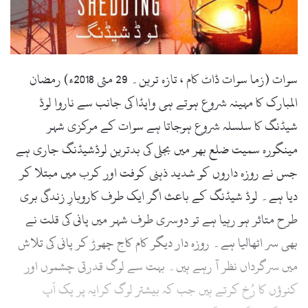
l
سوات (زما سوات ڈاٹ کام ، تازہ ترین۔ 29 مئی 2018ء) رمضان
المبارک کا مہینہ شروع ہوتے ہی واپڈا کی جانب سے ناروا لوڈ
شیڈنگ کا سلسلہ شروع ہوجاتا ہے سوات کے مرکزی شہر
مینگورہ سمیت ضلع بھر میں بجلی کی بدترین لوڈشیڈنگ جاری ہے
جس نے روزہ داروں کو شدید ذہنی کوفت اور کرب میں مبتلا کر
دیا ہے۔ لوڈ شیڈنگ کے باعث اگر ایک طرف کاروبارِ زندگی بری
طرح متاثر ہو رہیا ہے تو دوسری طرف شہر میں پانی کی قلت نے
بھی سر اٹھالیا ہے۔ روزہ دار دیگر کام کاج چھوڑ کر پانی کی تلاش
میں سرگرداں نظر آ رہے ہیں۔ بہت سے لوگ قدرتی چشموں اور
کنوؤں کا رُخ کرتے ہیں جب کہ بیشتر لوگ کرایہ پر پک اَپ