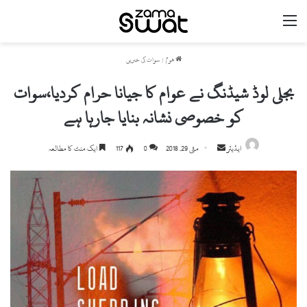
مینو
ھوم
/
سوات کی خبریں
بجلی لوڈ شیڈنگ نے عوام کا جیانا حرام کردیا،سوات
کو خصوصی نشانہ بنایا جارہا ہے
ایڈیٹر
S
مئی 29, 2018
0
117
ایک منٹ کا مطالعہ
e
n
d
a
n
e
m
a
i