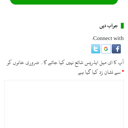
گرفتاری کے لئے چھاپے مارے جا رہے ہیں ۔
جواب دیں
Connect with:
آپ کا ای میل ایڈریس شائع نہیں کیا جائے گا۔
ضروری خانوں کو
*
سے نشان زد کیا گیا ہے
ت
ب
ص
ر
ہ
*