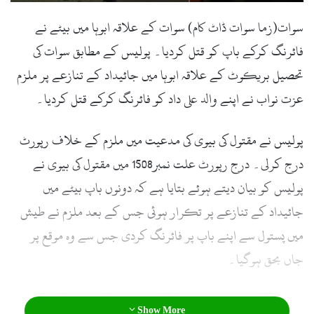
سوات(زما سوات ڈاٹ کام) سوات کے علاقہ ابوہا میں بیٹے نے
فائرنگ کرکے باپ کو قتل کردیا۔ پولیس کے مطابق سوات کی
تحصیل بریکوٹ کے علاقہ ابوہا میں جائیداد کے تنازعے پر ملزم
عزت نواب نے اپنے والد علی داد کو فائرنگ کرکے قتل کردیا۔
پولیس نے مقتول کی بیوی کی مدعیت میں ملزم کے خلاف رپورٹ
درج کرلی۔ درج رپورٹ علت نمبر1508 میں مقتول کی بیوی نے
پولیس کو بیان دیتے ہوئے بتایا ہے کہ دونوں باپ بیٹے میں
جائیداد کے تنازعے پر تکرار ہوئی جس کے بعد ملزم نے طیش
میں پستول سے اپنے باپ پر فائرنگ کردی جس سے وہ موقع پر
جاں بحق ہوگیا۔
پولیس کے مطابق ملزم تاحال گرفتار نہ ہوسکا ہے جبکہ اس کی
Show More