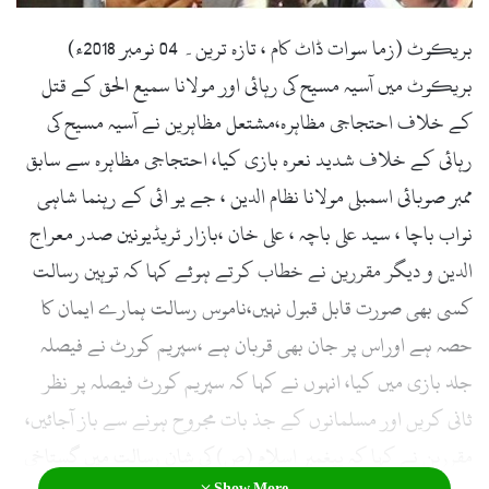
l
بریکوٹ (زما سوات ڈاٹ کام ، تازہ ترین۔ 04 نومبر 2018ء)
بریکوٹ میں آسیہ مسیح کی رہائی اور مولانا سمیع الحق کے قتل
کے خلاف احتجاجی مظاہرہ،مشتعل مظاہرین نے آسیہ مسیح کی
رہائی کے خلاف شدید نعرہ بازی کیا، احتجاجی مظاہرہ سے سابق
ممبر صوبائی اسمبلی مولانا نظام الدین ، جے یو ائی کے رہنما شاہی
نواب باچا ، سید علی باچہ ، علی خان ،بازار ٹریڈیونین صدر معراج
الدین و دیگر مقررین نے خطاب کرتے ہوئے کہا کہ توہین رسالت
کسی بھی صورت قابل قبول نہیں،ناموس رسالت ہمارے ایمان کا
حصہ ہے اوراس پر جان بھی قربان ہے ،سپریم کورٹ نے فیصلہ
جلد بازی میں کیا، انہوں نے کہا کہ سپریم کورٹ فیصلہ پر نظر
ثانی کریں اور مسلمانوں کے جذ بات مجروح ہونے سے باز آجائیں،
مقررین نے کہا کہ پیغمبر اسلام (ص) کی شان رسالت میں گستاخی
Show More