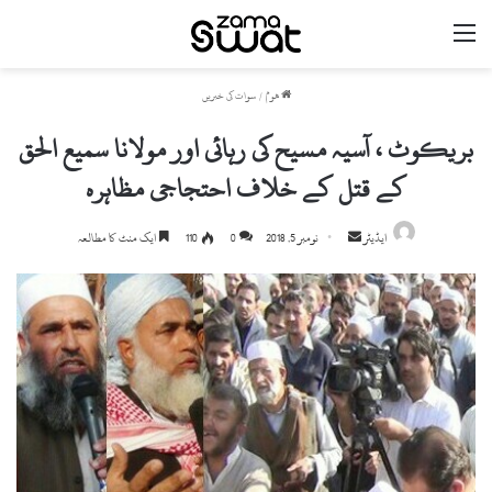
مینو
ھوم
/
سوات کی خبریں
بریکوٹ ، آسیہ مسیح کی رہائی اور مولانا سمیع الحق
کے قتل کے خلاف احتجاجی مظاہرہ
ایڈیٹر
S
نومبر 5, 2018
0
110
ایک منٹ کا مطالعہ
e
n
d
a
n
e
m
a
i