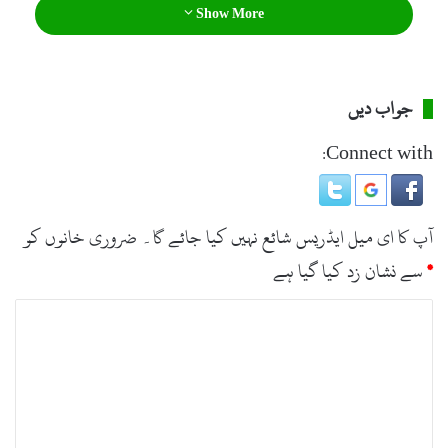
Show More
گیا۔ ذرائع کے مطابق میڈیا پرسن کو الیکشن کمشن کوریج کی
کارڈ کی اجراء کے باوجود کوریج سے روکا گیا۔
جواب دیں
Connect with:
آپ کا ای میل ایڈریس شائع نہیں کیا جائے گا۔
ضروری خانوں کو
*
سے نشان زد کیا گیا ہے
ت
ب
ص
ر
ہ