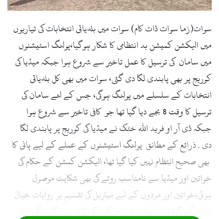
سوات(زما سوات ڈاٹ کام) سوات میں بلدیاتی انتخابات کی تیاریوں
میں الیکشن کمیشن بد انتظامی کا شکار ہوگیا،پولنگ اسٹیشنوں
میں سامان کی ترسیل کا عمل تاخیر سے شروع ہوا جبکہ میڈیا کی
کوریج پر بھی پابندی لگا دی گئی، سوات میں بھی کل بلدیاتی
انتخابات کے سلسلے میں پولنگ ہوگی، جس کے لئے سامان کی
ترسیل کا وقت 8 بجے دیا گیا تھا جو کافی تاخیر سے شروع ہوا
جبکہ ڈی آر او فرید اللہ خٹک نے میڈیا کی کوریج پر پابندی لگا
دی۔ذرائع کے مطانق پولنگ اسٹیشنوں کے عملے کے لیے پانی کا
بھی صحیح انتظام نہیں کیا گیا تھا، الیکشن کمشن کے حکام کی
خواتین اور میڈیا سے نامناسب روئے کی بھی شکایت موصول
ہوئی،خواتین اور مردوں کے لیے میٹریل کی تقسیم پر روایات خیال
نہیں رکھا گیا اور مرد اور خواتین کو ایک لائن میں کھڑا کر دیا