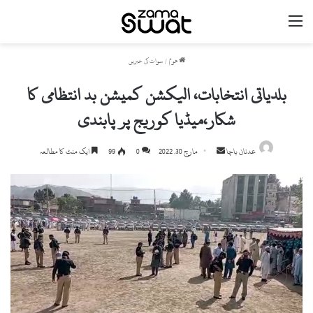
مینو
ھوم
/
سوات کی خبریں
بلدیاتی انتخابات، الیکشن کمیشن بد انتظامی کا
شکار،میڈیا کوریج پر پابندی
Send
عدنان باچا
مارچ 30, 2022
0
99
ایک منٹ کا مطالعہ
an
email