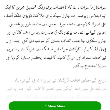
سوات(زما سوات ڈاٹ کام ) انصاف یوتھ ونگ تحصیل بحرین کا ایک
اہم اجلاس زیرصدارت جنرل سیکرٹری ملاکنڈ ڈویژن ملک آصف
علی شہزاد کالام میں منعقد ہوا۔ جس میں متفقہ طور پر تحصیل
بحرین کےلئے انصاف یوتھ ونگ کی صدارت ریاض احمد کالامی اور
جنرل سکڑی جا عہدہ الطاف حسین کو سونپ دی گئی۔بعد ازاں
پی ٹی آئی کے اہم کارکنان جوکہ اس میٹنگ میں شریک تھے، انہوں
نے آصف شہزاد اور اس کی کابینہ کا فیصلہ یکسر مسترد کردیا اور
سراپا احتجاج ہوگئے۔
ذرائع کے مطابق مخالف کارکنان نے ایم پی اے پی کے ٹو میاں
شرافت علی سے رابطہ کرکے اپنے غصے کا اظہار کیا، جس پر ایم
پی اے نے فیصلے کی دوبارہ نظرثانی کی یقین دہانی کرائی اور کارکنان
کو پرامن رہنے کی اپیل کی۔
Show More