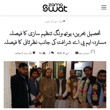
مینو
ھوم
/
سوات کی خبریں
تحصیل بحرین، یوتھ ونگ تنظیم سازی کا فیصلہ
مسترد، ایم پی اے شرافت کی جانب نظرثانی کا فیصلہ
Send
عدنان باچا
مئی 10, 2020
0
114
ایک منٹ کا مطالعہ
an
email