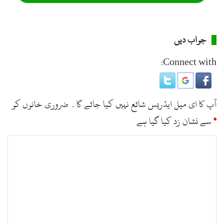
واضح رہے کہ تحصیل بحرین کے ایک دھڑے کی جانب سے کالام
سے تعلق رکھنے والے نظریاتی کارکن فضل غنی کو صدارت دینے کی
جواب دیں
بھاگ دوڑ جاری ہے۔ فیصلے کے بعد فضل غنی حامی گروپ نے
Connect with:
اس کو مسترد کرتے ہوئے آپس میں رابطے شروع کردئے ہیں۔ تاہم
ایم پی اے میاں شرافت علی اور ایم این اے ڈاکٹر حیدرعلی نے
آپ کا ای میل ایڈریس شائع نہیں کیا جائے گا۔
ضروری خانوں کو
کارکنان کو اشتعال انگیزی اور بیان بازیوں سے باز رکھنے کی
*
سے نشان زد کیا گیا ہے
کوششیں شروع کردی ہیں اور فصلے پر نظرثانی کی یقین دہانی کرائی
ہے۔
ت
ب
ص
ر
ہ
*