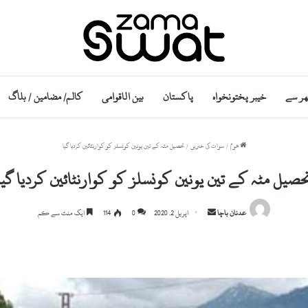
ھر سے
خیبر پختونخواہ
پاکستان
بین الاقوامی
کالم/ مضامین / بلاگ
ھوم
/
سوات کی خبریں
/
تحصیل مٹہ کے تین یونین کونسلز کو کوارنٹائین کردیا گیا
حصیل مٹہ کے تین یونین کونسلز کو کوارنٹائین کردیا گیا
S
عدنان باچا
اپریل 2, 2020
0
114
ایک منٹ سے کم
e
n
d
a
n