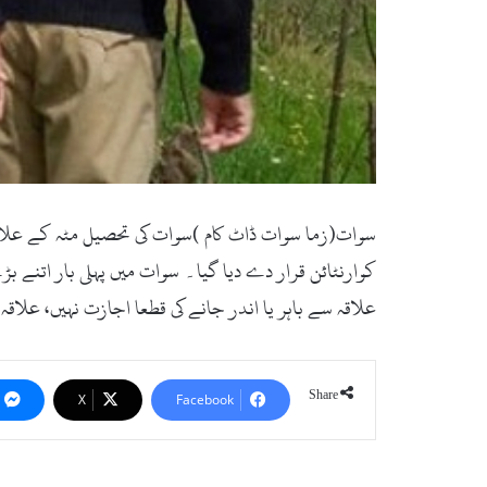
سوات(زما سوات ڈاٹ کام )سوات کی تحصیل مٹہ کے علاقہ
کوارنٹائن قرار دے دیا گیا۔ سوات میں پہلی بار اتنے
علاقہ سے باہر یا اندر جانے کی قطعا اجازت نہیں، علا
Share
X
Facebook