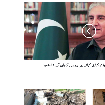
 تو کراچی کیلئے بھی پروازیں کھولیں گے: شاہ محمود