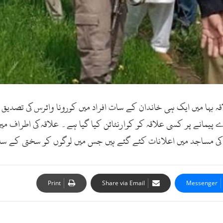
 بہا میں ایک ہی خاندان کے سات افراد میں کورونا وائرس کی تصدیق ک
 بڑے پیمانے پر کسی علاقہ کو کوارنٹائن کیا گیا ہے۔ علاقہ کی اطراف
قہ کی مساجد میں اعلانات کئے گئے ہیں جس میں لوگوں کو سختی کے سات
Print
Share via Email
Messenger