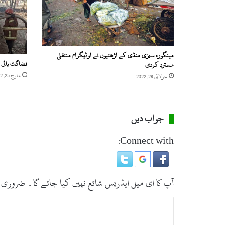
،
7
ا
ف
ر
مینگورہ سبزی منڈی کے اڑھتیوں نے اوڈیگرام منتقلی
ا
فضاگٹ بائی پ
مسترد کردی
د
مارچ 25, 2022
م
جولائی 28, 2022
ی
ں
ک
جواب دیں
و
ر
Connect with:
و
ن
ا
و
آپ کا ای میل ایڈریس شائع نہیں کیا جائے گا۔
ضروری 
ا
ئ
ت
ر
س
ب