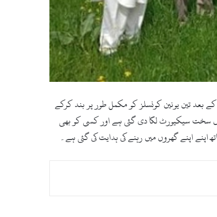
ے بعد تین یونین کونسلز کو مکمل طور پر بند کرکے
 میں سخت سیکیورٹ لگا دی گئی ہے اور کسی کو بھی
ھ اپنے اپنے گھروں میں رہنے کی ہدایت کی گئی ہے۔