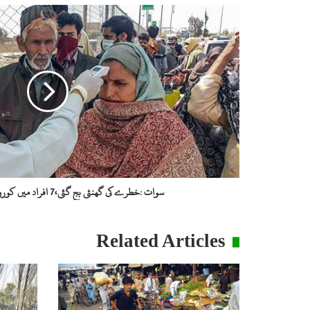
س
و
ا
ت
:
خ
ط
ر
ے
ک
ی
گ
ھ
سوات :خطرے کی گھنٹی بج گئی،7 افراد میں کورونا وائرس کی تصدیق
ن
ٹ
ی
Related Articles
ب
ج
گ
ئ
ی