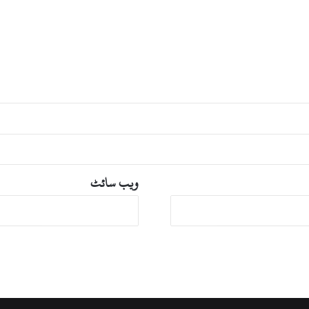
ک
ھ
و
ل
ی
ں
گ
ے
:
ش
ا
ہ
م
ویب‌ سائٹ
ح
م
و
د