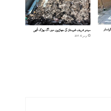
ونسلز
سیدو شریف قبرستان کی جھاڑیوں میں آگ بھڑک اُٹھی
نومبر 10, 2017