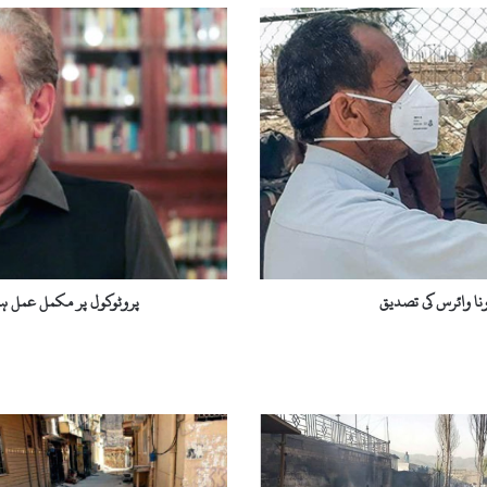
پ
ر
و
ٹ
و
ک
و
ل
پ
ر
م
ک
م
پروٹوکول پر مکمل عمل ہوا
ل
ع
م
ل
ہ
و
ا
ت