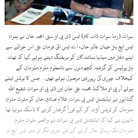
سوات (زما سوات ڈاٹ کام) ایس ڈی پی او سٹی امجد خان نے ہمراہ
ایس ایچ بنڑ جہان عالم خان، اے ایس ائی فرمان علی اس حوالے سے
اپنے دفتر میں میڈیا نمائندگان کو بریفنگ دیتے ہوئے کہا کہ تھانہ
بنڑ پولیس کو گزشتہ کچھ دنوں سے نامعلوم ملزم/ملزمان کے
کیخلاف چوری کی رپورٹیں موصول ہوئے تھیں۔ جس کا نوٹس لیتے
ہوئے آر پی او ملاکنڈ محمد علی خان اور ڈی پی او سوات شفیع اللہ
گنڈاپور نے ایڈیشنل ایس پی سوات غلام صادق خان کو ملوث ملزم/
ملزمان کو ٹریس آؤٹ کر کے فوراً گرفتار کرنے کا ٹاسک سونپا تھا
،انہوں نے کہا کہ ایڈیشنل ایس پی سوات نے واقعے ملوث ملزم/
ملزمان تک رسائی حال کرنے کے لئے میری نگرانی میں ایس ایچ او