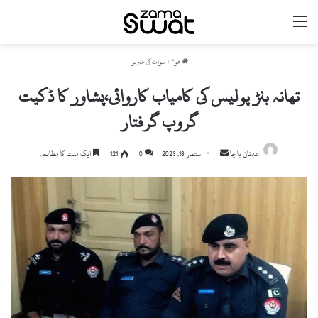
مینو
ھوم
/
سوات کی خبریں
تھانہ بنڑ پولیس کی کامیاب کاروائی،پشاور کا ڈکیت
گروپ گرفتار
Send
عدنان باچا
ستمبر 18, 2023
0
121
ایک منٹ کا مطالعہ
an
email