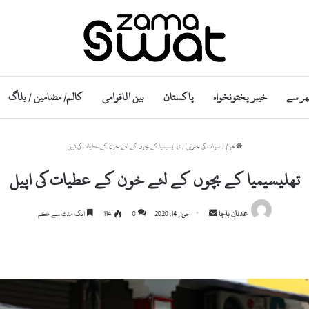
ھر سے
خیبر پختونخواہ
پاکستان
بین الاقوامی
کالم/ مضامین / بلاگ
ھوم
/
سوات کی خبریں
/
تھلیسیمیا کے بچوں کے لئے خون کے عطیات کی اپیل
تھلیسیمیا کے بچوں کے لئے خون کے عطیات کی اپیل
Send
عدنان باچا
جون 14, 2020
0
114
ایک منٹ سے کم
an
email