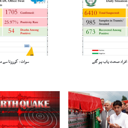
سے
متاثرہ
افراد
کی
تعداد1705
ہو
گئی،689
صحت
یاب
سوات : کورونا سے متاثرہ افراد کی