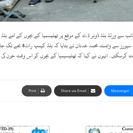
نب سے ورلڈ بلڈ ڈونر ڈے کے موقع پر تھلیسمیا کے بچوں کے لئے بلڈ ڈ
کت کرسکیں۔انہوں نے کہا کہ تھلیسیمیا کے بچوں کو اس وقت خون کی ا
Print
Share via Email
Messenger
سوات
:
کورونا