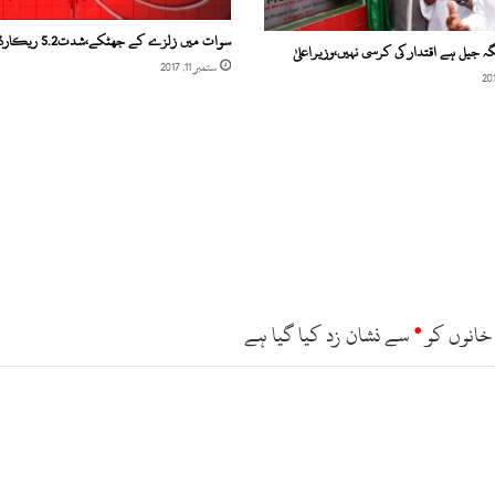
سوات میں زلزے کے جھٹکے،شدت5.2 ریکارڈ کی گئی
ہ جیل ہے اقتدار کی کرسی نہیں،وزیراعلیٰ
ستمبر 11, 2017
خانوں کو
*
سے نشان زد کیا گیا ہے