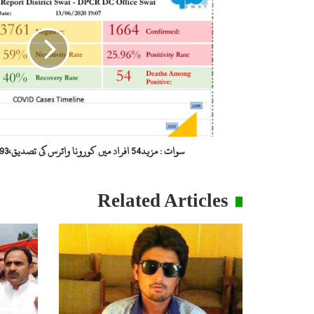
افراد
میں
کورونا
وائرس
کی
تصدیق،93
افراد
صحت
یاب
ہو
سوات : مزید54 افراد میں کورونا وائرس کی تصدیق،93 افراد صحت یاب ہو گئے
گئے
Related Articles