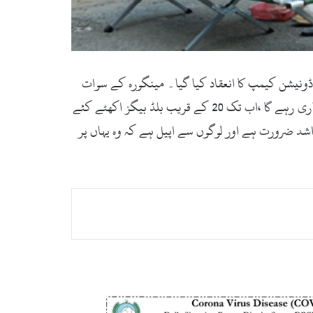
ونیشن کیمپ کا انعقاد کیا گیا۔ مینگورہ کے سوات
مارکیٹ میں نوجوانوں نے خون کے عطیات دئے۔ لائف سیورز سے وابستہ محمد عدنان نے بتایا کہ بلڈ کیمپ رات8 بجے تک جاری رہے گا ،اب تک 20 کے قریب بلڈ بیگز اکھٹے کئے
شد ضرورت ہے اور لوگوں سے اپیل ہے کہ وہ یہاں پر