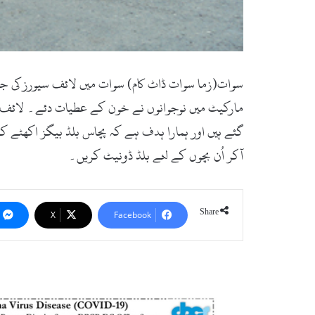
سوات(زما سوات ڈاٹ کام) سوات میں لائف سیورز کی جا
گئے ہیں اور ہمارا ہدف ہے کہ پچاس بلڈ بیگز اکھٹے 
آکر اُن بچوں کے لئے بلڈ ڈونیٹ کریں۔
Share
X
Facebook
سوات
:
مزید54