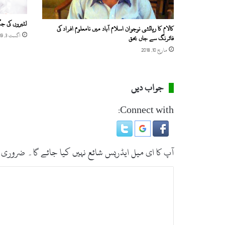
لٹیروں کی جگ
کالام کا رہائشی نوجوان اسلام آباد میں نامعلوم افراد کی
اگست 3, 2019
فائرنگ سے جاں بحق
مارچ 10, 2018
جواب دیں
Connect with:
آپ کا ای میل ایڈریس شائع نہیں کیا جائے گا۔
ضروری 
ت
ب
ص
ر