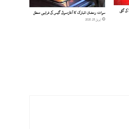
سوات: رمضان المبارک کا آغاز،سوئی گیس کی فراہمی معطل
اپریل 25, 2020