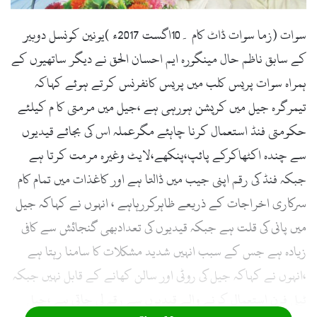
l
سوات (زما سوات ڈاٹ کام ۔10اگست 2017ء )یونین کونسل دوبیر
کے سابق ناظم حال مینگورہ ایم احسان الحق نے دیگر ساتھیوں کے
ہمراہ سوات پریس کلب میں پریس کانفرنس کرتے ہوئے کہاکہ
تیمرگرہ جیل میں کرپشن ہورہی ہے ،جیل میں مرمتی کا م کیلئے
حکومتی فنڈ استعمال کرنا چاہئے مگرعملہ اس کی بجائے قیدیوں
سے چندہ اکٹھاکرکے پائپ،پنکھے،لایٹ وغیرہ مرمت کرتا ہے
جبکہ فنڈ کی رقم اپنی جیب میں ڈالتا ہے اور کاغذات میں تمام کام
سرکاری اخراجات کے ذریعے ظاہرکررہاہے ، انہوں نے کہاکہ جیل
میں پانی کی قلت ہے جبکہ قیدیوں کی تعدادبھی گنجائش سے کافی
زیادہ ہے جس کے سبب انہیں شدید مشکلات کا سامنا رہتا ہے
،انہوں نے کہاکہ جیل کی روٹی اور سالن کھانے کے قابل نہیں جبکہ
ٹیلی فون استعمال کرنے والے قیدیوں سے رقم لی جاتی ہے ،جیل