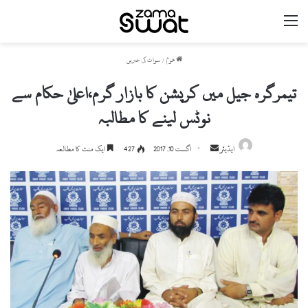
مینو
ھوم
/
سوات کی خبریں
تیمرگرہ جیل میں کرپشن کا بازار گرم،اعلیٰ حکام سے
نوٹس لینے کا مطالبہ
ایڈیٹر
S
اگست 10, 2017
427
ایک منٹ کا مطالعہ
e
n
d
a
n
e
m
a
i