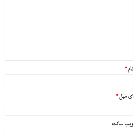
ت
ب
ص
ر
ہ
*
نام
*
ای میل
*
ویب‌ سائٹ