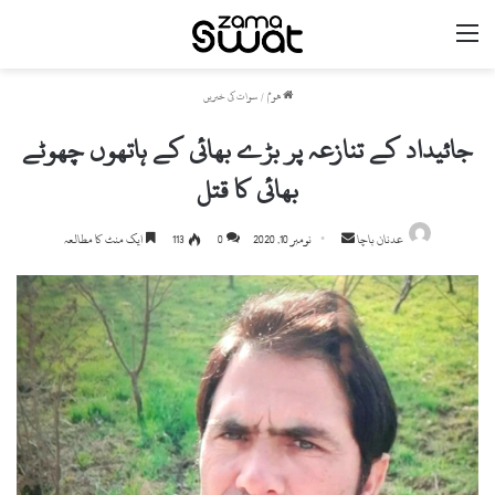
مینو
ھوم
/
سوات کی خبریں
جائیداد کے تنازعہ پر بڑے بھائی کے ہاتھوں چھوٹے
بھائی کا قتل
Send
عدنان باچا
نومبر 10, 2020
0
113
ایک منٹ کا مطالعہ
an
email