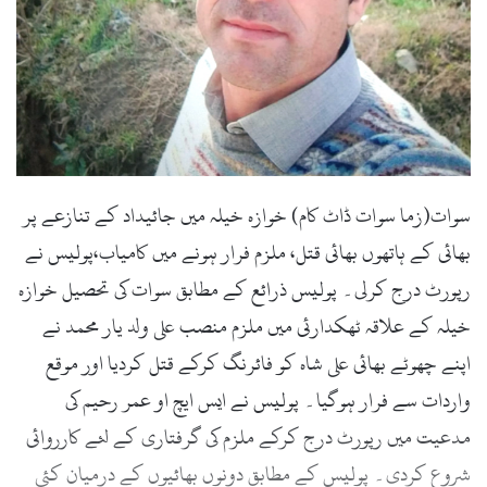
سوات(زما سوات ڈاٹ کام) خوازہ خیلہ میں جائیداد کے تنازعے پر
بھائی کے ہاتھوں بھائی قتل، ملزم فرار ہونے میں کامیاب،پولیس نے
رپورٹ درج کرلی۔ پولیس ذرائع کے مطابق سوات کی تحصیل خوازہ
خیلہ کے علاقہ ٹھکدارئی میں ملزم منصب علی ولد یار محمد نے
اپنے چھوٹے بھائی علی شاہ کو فائرنگ کرکے قتل کردیا اور موقع
واردات سے فرار ہوگیا۔ پولیس نے ایس ایچ او عمر رحیم کی
مدعیت میں رپورٹ درج کرکے ملزم کی گرفتاری کے لئے کارروائی
شروع کردی۔ پولیس کے مطابق دونوں بھائیوں کے درمیان کئی