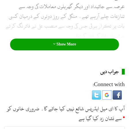
عرصہ سے جائیداد اور دیگر گھریلوں معاملات کی وجہ سے
تنازعات چلے آرہے تھے۔ منگل کے روز دونوں کے درمیان کسی
بات پر تکرار ہوئی جس کی وجہ سے منصب علی نے فائرنگ کرتے
ہوئے علی شاہ کو قتل کردیا۔
Show More
جواب دیں
Connect with:
آپ کا ای میل ایڈریس شائع نہیں کیا جائے گا۔
ضروری خانوں کو
*
سے نشان زد کیا گیا ہے