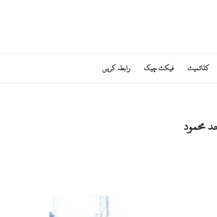
کلائمیٹ
فیکٹ چیک
رابطہ کریں
د محمود