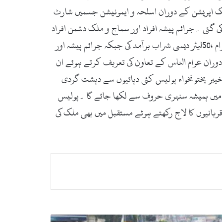
ی گئی۔،سرچ اینڈ سٹرائیک اپریشن کے دوران اسلحہ و ایمونیشن جسمیں شارٹ
رامد کی،مکان کرایہ دار ایکٹ میں20ایف آئی آر ،ہوٹل ایکٹ میں30ایف آئی آردرج کی گئی ۔جرائم پیشہ افراد اور سماج و ملک دشمن افراد
کیخلاف شروع کی گئی آپریشن کے دوران تمام اہداف کامیابی سے حاصل کر لئے گئے۔جسمیں30کلو گرام چرس ، ہیروئن 997گرام ،50لیٹر دیسی شراب برآمد کی جبکہ جرائم پیشہ اور
ی گرفتار کرلیا۔ DPO سوات واحد محمود نے آپریشن کے دوران عوام الناس کے تعاون کی تعریف کرتے ہوئے ان
خیبر پختونخواء پولیس کئی دہائیوں سے دہشت گردی
یخ میں ہمیشہ سنہری حروف سے لکھا جائے گا ۔پولیس
ربانیوں کا لاج رکھتے ہوئے مستقبل میں بھی ملک کی