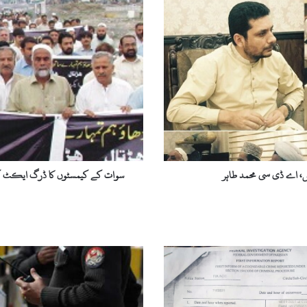
و
ا
ت
ک
ے
ک
ی
م
س
ٹ
و
ں
ریں، اے ڈی سی محمد طاہر
سوات کے کیمسٹوں کا ڈرگ ایکٹ کے 
ک
ا
ڈ
ر
گ
ا
ی
ک
ٹ