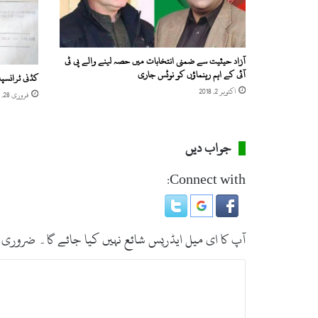
ی
ا
م
م
آزاد حیثیت سے ضمنی انتخابات میں حصہ لینے والے پی ٹی
ی
آئی کے اہم رہنماؤں کو نوٹس جاری
کڈنی ٹرانسپ
ں
ا
اکتوبر 2, 2018
فروری 28, 2022
پ
ن
ا
جواب دیں
ک
ر
Connect with:
د
ا
ر
ا
آپ کا ای میل ایڈریس شائع نہیں کیا جائے گا۔
ضروری 
د
ا
ت
ک
ر
ب
ی
ص