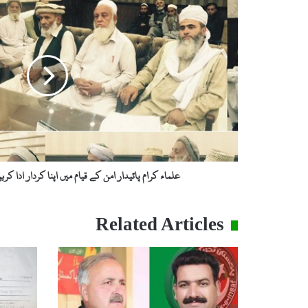
ل
م
ا
ء
ک
ر
ا
م
پ
ا
ئ
ی
علماء کرام پائیدار امن کے قیام میں اپنا کردار ادا ک
د
ا
ر
Related Articles
ا
م
ن
ک
ے
ق