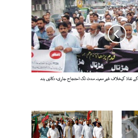
نفاذ کیخلاف غیر معینہ مدت تک احتجاج جاری، دکانیں بند