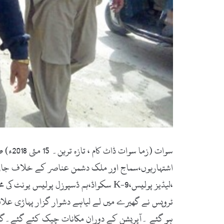
سوات 
اشتہاریوں،سماج اور ملک دشمن عناصر کے خلاف جاری
،لیڈیز پولیس،K-9 سکواڈ،بم ڈسپوزل پول
ٹروپس نے گھیرے میں لے لیاہے دشوار گزار پہاڑی علاق