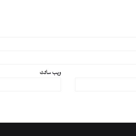
د
ت
ت
ک
ا
ح
ت
ج
ا
ج
ج
ا
ویب‌ سائٹ
ر
ی
،
د
ک
ا
ن
ی
ں
ب