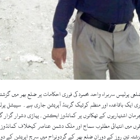
(زما سوات ڈاٹ کام ، تازہ ترین۔ 15 مئی 2018ء) ضلعی پولیس سربراہ واحد محمود کی فوری احکامات پر 
 ایک باقاعدہ اور منظم کوئیک گرینڈ آپریشن جاری ہے۔ سپیشل پولی
یس یونٹ کی مجرمان اشتہاریوں کے ٹھکانوں پر کمانڈوز ایکشن۔پہاڑی دشوار گ
وں میں انتہائی مطلوب سماج اور ملک دشمن عناصر کیخلاف کمانڈوز ٹر