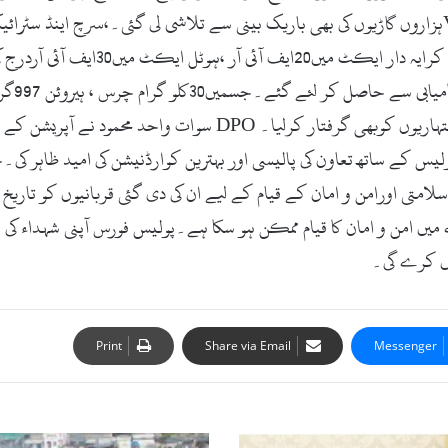
چھان بین کی گئی۔جبکہ بذریعہ جدید ٹیکنالوجی VVSہزاروں گاڑیوں کی بھی باریک بینی سے تلاشی ل
گن15عدد،پستول18 عدد،380عدد کارتوس ب
اوارہ گردی میں750مشتبہ افراد گرفتارکی اسی دوارن3اشتہاریوں کوبھ
یس کے ساتھ تعاون کی پالیسی اور بہترین کوارڈنیشن کی امید ظاہر کی۔
سلامتی اورامن و امان کے قیام کے لیے ان کی دی گئی قربانیوں کو تار
یں امن و امان کا قیام ممکن ہو سکا ہے۔پولیس فورس آپنی شہداء کی ق
ہیں کرے گی۔
Print
Share via Email
Messenger
س