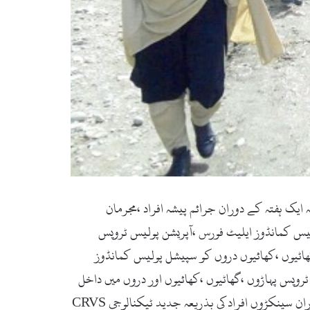
ضلع بھر میں گزشتہ ایک ہفتہ کے دوران جرائم پیشہ افراد ،مجرمان
س کمانڈوز ایلیٹ فورس ،آپریشن پولیس ٹروپس
زار گھاٹیوں ،کھائیوں دروں کو سپیشل پولیس کمانڈوز
وپس پہاڑوں ،گھاٹیوں ،کھائیوں اور دروں میں داخل
ہو گئے ۔آپریشن کے دوران مکانات چیک کئے گئے۔گزشتہ تین روز کے دوران ضلع بھر کے گردونواح میں سرچ اپریشن کے دوران سینکڑوں افراد کی بذریعہ جدید ٹیکنالوجی CRVS