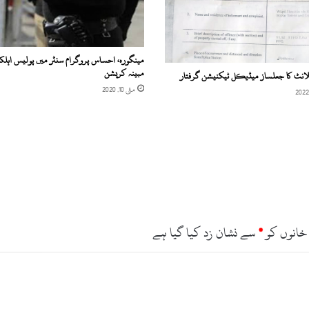
ک
ے
ن
ف
مینگورہ، احساس پروگرام سنٹر میں پولیس اہلکا
ا
مبینہ کرپشن
لانٹ کا جعلساز میڈیکل ٹیکنیشن گرفتار
ذ
ک
مئی 10, 2020
ی
خ
ل
ا
ف
غ
ی
ر
م
خانوں کو
*
سے نشان زد کیا گیا ہے
ع
ی
ن
ہ
م