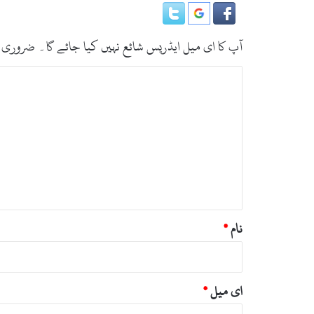
ر
ہ
ے
ہ
آپ کا ای میل ایڈریس شائع نہیں کیا جائے گا۔
ضروری 
ی
ں
ت
،
ب
ڈ
ص
ا
ک
ر
ٹ
ہ
ر
س
*
ی
ف
ا
نام
*
ل
ل
ہ
ای میل
*