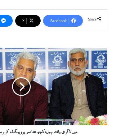
Share
X
Facebook
م
ی
ں
ڈ
گ
ر
ی
ی
ا
ف
ت
ہ
ہ
میں ڈگری یافتہ ہوں،کچھ عناصر پروپیگنڈہ کر رہے
و