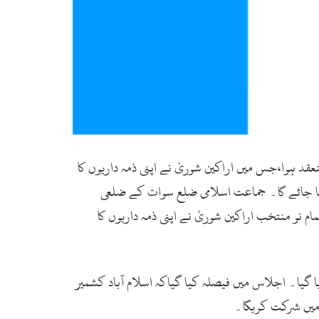
 ہوا،جس میں اراکین شوریٰ نے اپنی ذمہ داریوں کا
رادکا قافلہ شامل کیا جائے گا۔ جماعت اسلامی ضلع سوات کے ضلعی
 نو منتخب اراکین شوریٰ نے اپنی ذمہ داریوں کا
 بھی لائحہ عمل طے کیا گیا۔ اجلاس میں فیصلہ کیا گیاکہ اسلام آباد کشمیر
چ میں شرکت کریگا۔