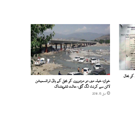
 کو بحال
خوازہ خیلہ میں دو مزدوروں کو بجلی کے ہائی ٹرانسمیشن
لائن سے کرنٹ لگ گئی، حالت تشویشناک
مئی 15, 2018