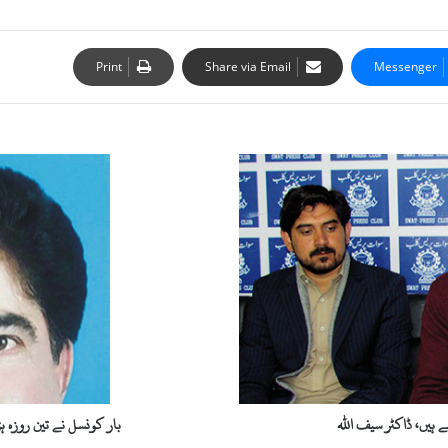
Print
Share via Email
Messenger
ب
ا
ر
ک
و
ن
س
ل
ن
ے
ت
ی
ن
 ہیں، ڈاکٹر سیف اللہ
بار کونسل نے تین روزہ ہڑ
ر