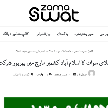
ھر سے
خیبر پختونخواہ
پاکستان
بین الاقوامی
کالم/ مضامین / بلاگ
ھوم
/
سوات کی خبریں
/
جماعت اسلامی سوات کا اسلام آباد کشمیر مارچ میں بھرپور شرکت کا اعلان
می سوات کا اسلام آباد کشمیر مارچ میں بھرپور شرکت
S
عدنان باچا
دسمبر 8, 2019
0
129
ایک منٹ کا مطالعہ
e
n
d
a
n