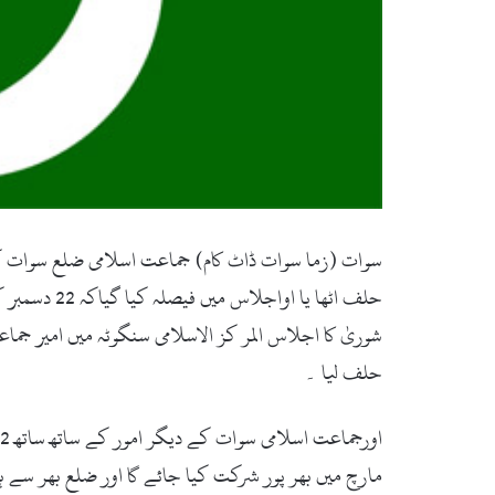
سوات (زما سوات ڈاٹ کام) جماعت اسلامی ضلع سوات کے
حلف اٹھا ی
شوریٰ کا اجلاس المر کز الاسلامی سنگوٹہ میں امیر جم
حلف لیا ۔
مارچ میں بھر پور شرکت کیا جائے گا اور ضلع بھر سے ہ