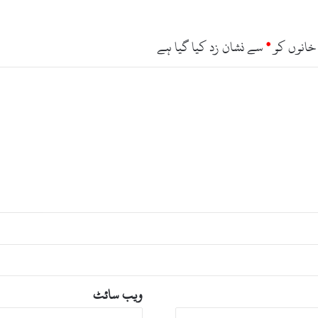
و
ا
ئ
ی
خانوں کو
*
سے نشان زد کیا گیا ہے
س
ے
ب
ا
ئ
ی
ک
ا
ٹ
ک
ا
ا
ع
ل
ا
ن
ویب‌ سائٹ
ک
ر