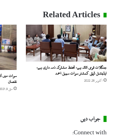
ں
،
Related Articles
ک
چ
ھ
ع
ن
ا
ص
ر
پ
جنگلات قومی اثاثہ ہے، تحفظ مشترکہ ذمہ داری ہے،
ر
ایڈیشنل ڈپٹی کمشنر سوات سہیل احمد
سوات میں لا
و
اکتوبر 26, 2022
نقصان
پ
مئی 9, 2021
ی
گ
ن
ڈ
جواب دیں
ہ
ک
ر
Connect with: