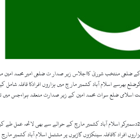
 ضلعی منتخب شوریٰ کااجلاس زیر صدار ت ضلعی امیر محمد امین منعقد
ا اواجلاس میں فیصلہ کیا گیاکہ 22 دسمبر کوضلع بھرسے اسلام آباد کشمیر مار چ میں ہزاروں اف
اعت اسلامی ضلع سوات محمد امین کے زیر صدارت منعقد ہوا،جس میں تمام
اورجماعت اسلامی سوات کے دیگر امور کے ساتھ ساتھ 22دسمبرکو اسلام آباد کشمیر مارچ کے حوالے سے
زاروں افراد کاقافلہ سینکڑوں گاڑیوں پر مشتمل اسلام آباد کشمیر مار