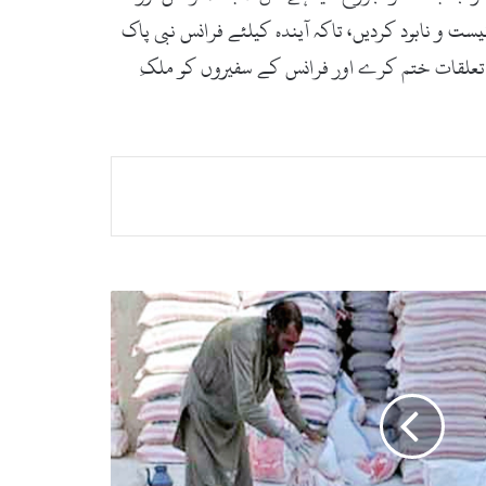
ست و نابود کردیں، تاکہ آیندہ کیلئے فرانس نبی پاک
 تعلقات ختم کرے اور فرانس کے سفیروں کو ملکِ