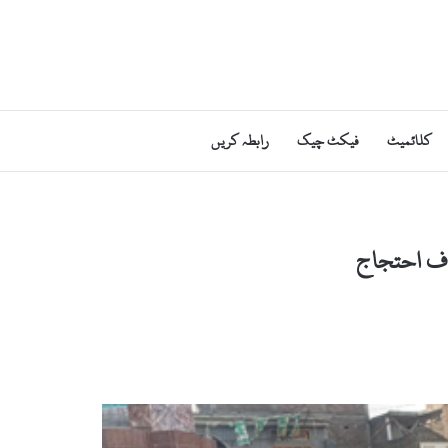
کلائمیٹ
فیکٹ چیک
رابطہ کریں
اف احتجاج