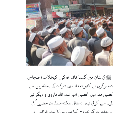
ور ﷺ کی شان میں گستاخانہ خاکوں کیخلاف احتجاجی
ام لوگوں نے کثیر تعداد میں شرکت کی۔مظاہرین سے
یل مٹہ میں تحصیل امیر ثناء اللہ فاروقی و دیگر نے
دلوں سے کوئی نہیں نکال سکتا،مسلمان حضور ؐ کی
جذبا ت کو مجروح کیا ہے،اس کا بدلہ فرانس اور