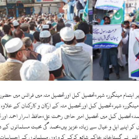
ر اہتمام مینگورہ شہر،تحصیل کبل اورتحصیل مٹہ میں فرانس میں حض
گورہ شہر،تحصیل کبل اورتحصیل مٹہ کے ارکان و کارکنان کے علاوہ ع
حمد،تحصیل کبل میں تحصیل امیر حاجی رحمت علی،حافظ اسرار احمد اورتحص
و اپنے اہل و عیال سے زیادہ عزیز ہیں،محمد ؐکی محبت مسلمانوں کے 
رانس نے گستاخانہ خاکے شائع کرکے کروڑوں مسلمانوں کے احساسات و 