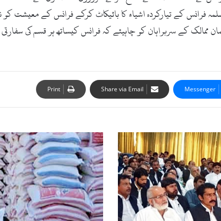
لمہ فرانس کے تیارکردہ اشیاء کا بائیکاٹ کرکے فرانس کے معیشت کو نی
 ممالک کے سربراہان کو چاہیئے کہ فرانس کیساتھ ہر قسم کی سفارتی
Print
Share via Email
Messenger
مینگورہ،
سرکاری
آٹا
عوام
کی
دسترس
سے
باہر،
دکانداروں