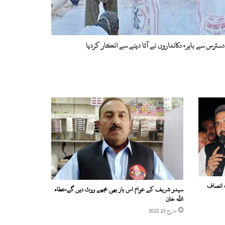
 دسترس سے باہر، دکانداروں نے آٹا دینے سے انکار کردیا
 انصاف
سیدو شریف کے عوام اس بار بھی مجھے ووٹ دیں گے،عطاء
اللہ خان
مارچ 23, 2022