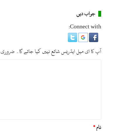
جواب دیں
Connect with:
آپ کا ای میل ایڈریس شائع نہیں کیا جائے گا۔
ضروری 
ت
ب
ص
ر
ہ
*
نام
*