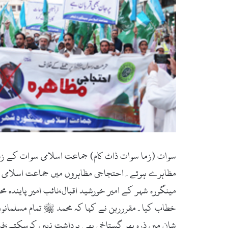
سوات (زما سوات ڈاٹ کام) جماعت اسلامی سوات کے زی
مظاہرے ہوئے۔احتجاجی مظاہروں میں جماعت اسلامی مین
مینگورہ شہر کے امیر خورشید اقبال،نائب امیر پایندہ م
خطاب کیا۔مقرررین نے کہا کہ محمد ﷺ تمام مسلمانوں ک
شان میں ذرہ بھر گستاخی بھی برداشت نہیں کرسکتے،ف