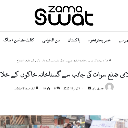
ھر سے
خیبر پختونخواہ
پاکستان
بین الاقوامی
کالم/ مضامین / بلاگ
ھوم
/
سوات کی خبریں
/
جماعت اسلامی ضلع سوات کی جانب سے گستاخانہ خاکوں کے خلاف احتجاج
می ضلع سوات کی جانب سے گستاخانہ خاکوں کے خل
Send
عدنان باچا
اکتوبر 31, 2020
0
119
ایک منٹ کا مطالعہ
an
email