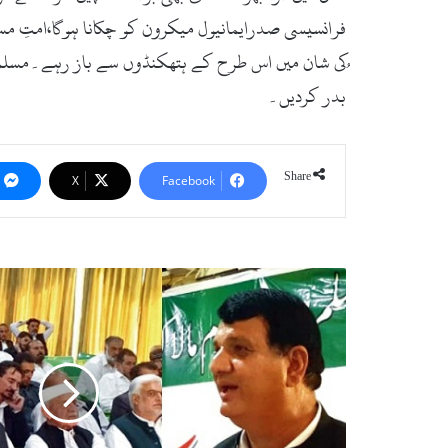
فرانسیسی صدرایمانیول میکرون کو چُکانا ہوگا،امتِ مس
ُکی شان میں اس طرح کے ہتھکنڈوں سے باز رہے۔مسلمان
بدر کردیں۔
Share
X
Facebook
مشکل
حالات
کا
جلد
خاتمہ
ہوگا،
نئی
صبح
پر