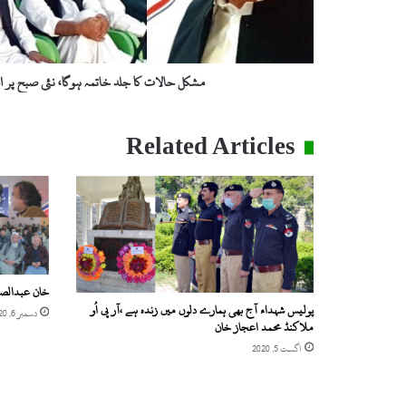
امید
ہے،
امیر
مقام
مشکل حالات کا جلد خاتمہ ہوگا، نئی صبح پر ام
Related Articles
خان عبدالصمد خان شہ
پولیس شہداء آج بھی ہمارے دلوں میں زندہ ہے ،آر پی اُو
دسمبر 6, 2020
ملاکنڈ محمد اعجاز خان
اگست 5, 2020