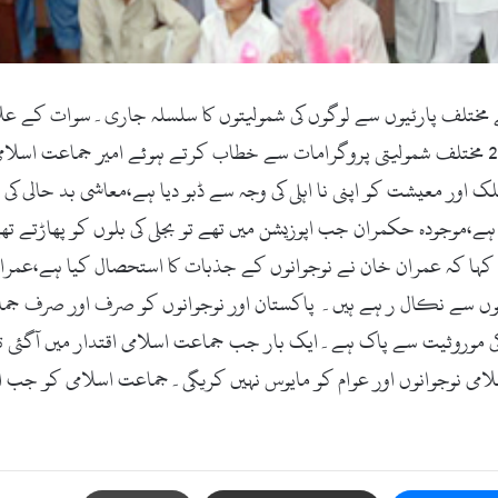
کثیر تعداد میں جماعت اسلامی میں شمولیت اختیار کی۔2 مختلف شمولیتی پروگرامات سے خطاب کرتے ہ
 اور معیشت کو اپنی نا اہلی کی وجہ سے ڈبو دیا ہے،معاشی بد حالی کی
،موجودہ حکمران جب اپوزیشن میں تھے تو بجلی کی بلوں کو پھاڑتے تھے،آ
 کہا کہ عمران خان نے نوجوانوں کے جذبات کا استحصال کیا ہے،عمران 
ریوں سے نکال ر ہے ہیں۔ پاکستان اور نوجوانوں کو صرف اور صرف ج
موروثیت سے پاک ہے۔ایک بار جب جماعت اسلامی اقتدار میں آگئی تو م
 نوجوانوں اور عوام کو مایوس نہیں کریگی۔جماعت اسلامی کو جب اور