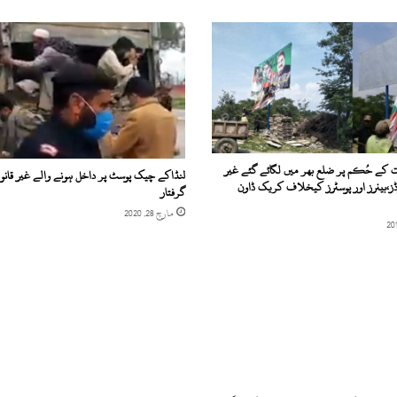
کے حُکم پر ضلع بھر میں لگائے گئے غیر
لنڈاکے چیک پوسٹ پر داخل ہونے والے غیر قانونی
ورڈز،بینرز اور پوسٹرز کیخلاف کریک ڈاون
گرفتار
مارچ 28, 2020