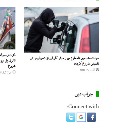
ڈی سی سوات 
سوات،مٹہ میں نامعلوم چور موٹر کار لے اُڑے،پولیس نے
قانونی بِل ب
تفتیش شروع کردی
شروع
اگست 7, 2017
جولائی 1, 2018
جواب دیں
Connect with: