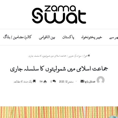
ھر سے
خیبر پختونخواہ
پاکستان
بین الاقوامی
کالم/ مضامین / بلاگ
ھوم
/
سوات کی خبریں
/
جماعت اسلامی میں شمولیتوں کا سلسلہ جاری
جماعت اسلامی میں شمولیتوں کا سلسلہ جاری
Send
عدنان باچا
ستمبر 12, 2020
0
114
ایک منٹ کا مطالعہ
an
email