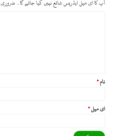
آپ کا ای میل ایڈریس شائع نہیں کیا جائے گا۔
ضروری 
ت
ب
ص
ر
ہ
*
نام
*
ای میل
*