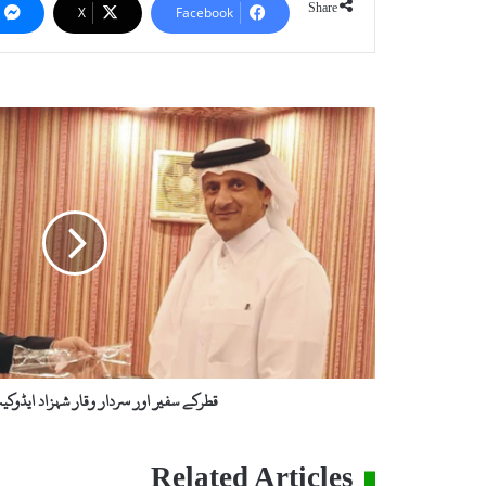
Share
X
Facebook
قطرکے
سفیر
اور
سردار
وقار
شہزاد
ایڈوکیٹ
کی
ملاقات
قطرکے سفیر اور سردار وقار شہزاد ایڈوکی
Related Articles