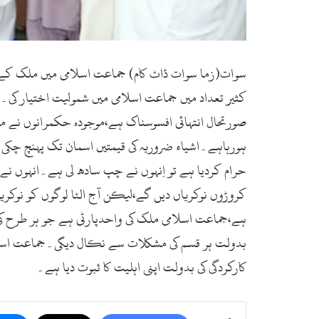
صورتحال انتہائی افسوسناک ہے،موجودہ حکمرانوں نے ملک
ہورہاہے۔اشیاء ضروریہ کی قیمتیں اسمان تک پہنچ چکی ہے
حرام کردیا ہے تو اِنہوں نے چپ سادھ لی ہے۔انہوں نے
کروڑوں نوکریاں دیں گے،لیکن آج الٹا لوگوں کو نوک
ہے،جماعت اسلامی ملک کی واحدپارٹی ہے جو ہر طرح کی 
بدولت ہر قسم کی مشکلات سے نکال دیگی۔جماعت اسلامی
کارکردگی کی بدولت اپنی اہلیت کا ثبوت دیا ہے۔