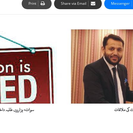
Print
Share via Email
Messenger
سوات،
ہزاروں
طلبہ
داخلوں
سے
محروم،سیکنڈ
شفٹ
شروع
کرنے
کا
مطالبہ
ٹ کی ملاقات
سوات، ہزاروں طلبہ دا