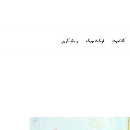
کلائمیٹ
فیکٹ چیک
رابطہ کریں