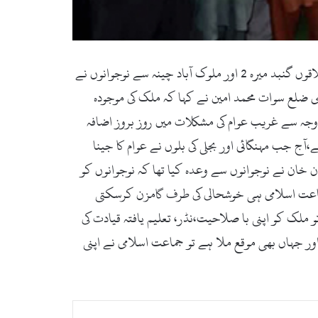
سوات(زما سوات ڈاٹ کام) جماعت اسلامی میں ملک کے مختلف پارٹیوں سے لوگوں کی شمولیتوں کا سلسلہ جاری۔سوات کے علاقوں گنبد میرہ 2 اور ملوک آباد چینہ سے نوجوانوں نے
وئے امیر جماعت اسلامی ضلع سوات محمد امین نے کہا کہ ملک کی موجودہ
 وجہ سے غریب عوام کی مشکلات میں روز بروز اضافہ
ج جب مہنگائی اور بجلی کی بلوں نے عوام کا جینا
خان نے نوجوانوں سے وعدہ کیا تھا کہ نوجوانوں کو
ماعت اسلامی ہی خوشحالی کی طرف گامزن کرسکتی
لک کو اپنی با صلاحیت،نڈر، تعلیم یافتہ قیادت کی
 جہاں بھی موقع ملا ہے تو جماعت اسلامی نے اپنی