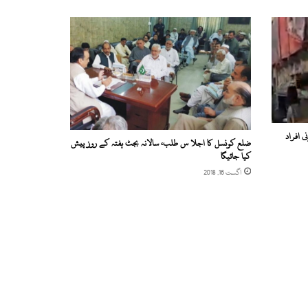
 افراد
ضلع کونسل کا اجلا س طلب، سالانہ بجٹ ہفتہ کے روز پیش
کیا جائیگا
اگست 16, 2018