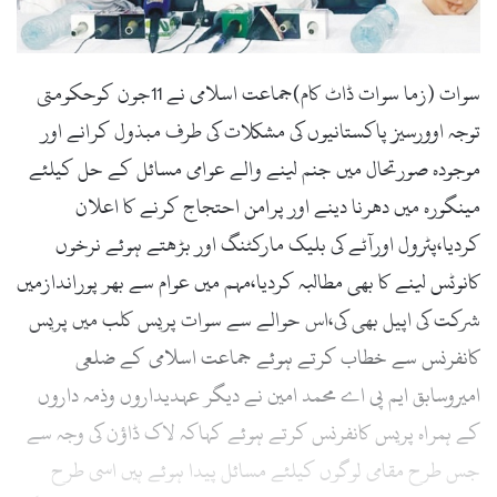
سوات (زما سوات ڈاٹ کام)جماعت اسلامی نے 11جون کوحکومتی
توجہ اوورسیز پاکستانیوں کی مشکلات کی طرف مبذول کرانے اور
موجودہ صورتحال میں جنم لینے والے عوامی مسائل کے حل کیلئے
مینگورہ میں دھرنا دینے اور پرامن احتجاج کرنے کا اعلان
کردیا،پٹرول اورآٹے کی بلیک مارکٹنگ اور بڑھتے ہوئے نرخوں
کانوٹس لینے کا بھی مطالبہ کردیا،مہم میں عوام سے بھر پوراندازمیں
شرکت کی اپیل بھی کی،اس حوالے سے سوات پریس کلب میں پریس
کانفرنس سے خطاب کرتے ہوئے جماعت اسلامی کے ضلعی
امیروسابق ایم پی اے محمد امین نے دیگر عہدیداروں وذمہ داروں
کے ہمراہ پریس کانفرنس کرتے ہوئے کہاکہ لاک ڈاؤن کی وجہ سے
جس طرح مقامی لوگوں کیلئے مسائل پیدا ہوئے ہیں اسی طرح