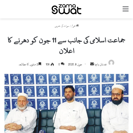
مینو
ھوم
/
سوات کی خبریں
جماعت اسلامی کی جانب سے 11 جون کو دھرنے کا
اعلان
Send
عدنان باچا
جون 8, 2020
0
108
2 منٹوں کا مطالعہ
an
email