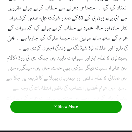
l
انعقاد کیا گیا ۔ احتجاجی دھرنے سے خطاب کرتے ہوئے مقررین
جے آئی یوتھ زون پی کے 80کے صدر شوکت علی، ضلعی کونسلران
نثار خان اور خالد محمود نے خطاب کرتے ہوئے کہا کہ سوات کے
عوام کے ساتھ ساتھ سوتیلی ماں جیسا سلوک کیا جارہا ہے ۔ بجلی
کی ناروا اور ظالمانہ لوڈ شیڈنگ نے زندگی اجیرن کردی ہے ۔
ہسپتالوں کا نظام ابتراور سہولیات ناپید ہیں جبکہ جی ٹی روڈ ،کالام
مین شاہراہ سمیت دیگر سڑکیں بھی خستہ حال ہیں، مینگورہ سٹی
میں صفائی کا نظام ناقص اور بیماریاں پھیلانے کا ذریعہ بن چکا ہے
۔سٹی میں عوام تحصیل انتظامیہ کی ناقص انتظامات کی وجہ سے
پینے کی پانی کو ترس رہے ہیں ،منتخب نمائندے عوام کو سہولیات
Show More
دینے میں مکمل ناکام ہوچکے ہیں ۔انشاء اللہ آنے والا دور جماعت
اسلامی کا ہے اورجماعت اسلامی اقتدار میںآکر عوام کو تمام
ترسہولیات گھر کی دہلیز پر فراہم کرے گی ۔