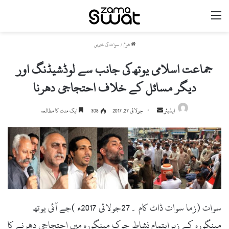
مینو
ھوم
/
سوات کی خبریں
جماعت اسلامی یوتھ کی جانب سے لوڈشیڈنگ اور
دیگر مسائل کے خلاف احتجاجی دھرنا
ایڈیٹر
S
جولائی 27, 2017
308
ایک منٹ کا مطالعہ
e
n
d
a
n
e
m
سوات (زما سوات ڈاٹ کام ۔27جولائی 2017ء )جے آئی یوتھ
a
i
مینگورہ کے زیراہتمام نشاط چوک مینگورہ میں احتجاجی دھرنے کا